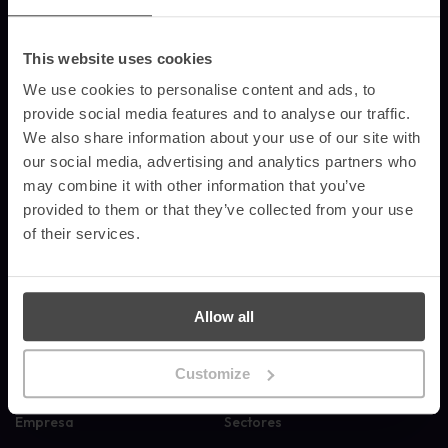
This website uses cookies
MetaCompliance ofrece a empresas y organizaciones formación en
concienciación sobre seguridad que es efectiva, personalizada y
We use cookies to personalise content and ads, to
fácilmente medible.
provide social media features and to analyse our traffic.
© 2026 MetaCompliance® Todos los derechos reservados.
We also share information about your use of our site with
our social media, advertising and analytics partners who
may combine it with other information that you’ve
Solicitar una demo
provided to them or that they’ve collected from your use
of their services.
Productos
Recursos
Concienciación sobre seguridad
Blog
automatizada
Estudios de caso
Allow all
Simulación avanzada de phishing
Noticias de la empresa
Inteligencia y análisis de riesgos
Actividades de sensibilización
Gestión del cumplimiento
Glosario
Customize
Carteles
Empresa
Sectores