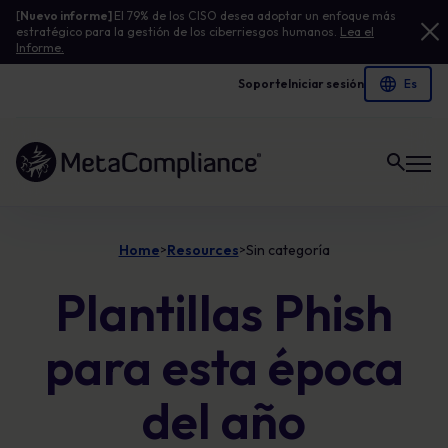
[
Nuevo informe]
El 79% de los CISO desea adoptar un enfoque más
estratégico para la gestión de los ciberriesgos humanos.
Lea el
Informe.
Soporte
Iniciar sesión
Enlace a la página de inicio
Home
Resources
Sin categoría
>
>
Plantillas Phish
para esta época
del año