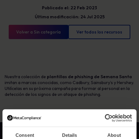
Publicado el: 22 Feb 2023
Última modificación: 24 Jul 2025
Volver a Sin categoría
Ver todos los recursos
Nuestra colección de
plantillas de phishing de Semana Santa
imitan a marcas conocidas, como Cadbury, Sainsbury’s y Hershey.
Utilícelas en su próxima campaña para formar al personal en la
detección de los signos de un ataque de phishing.
Enlace a la página de inicio
Consent
Details
About