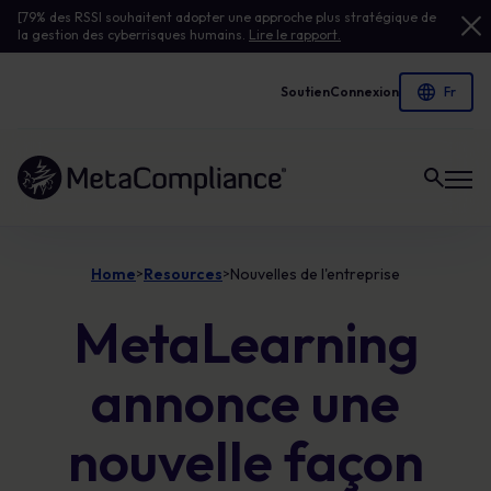
[79% des RSSI souhaitent adopter une approche plus stratégique de
la gestion des cyberrisques humains.
Lire le rapport.
Soutien
Connexion
Lien vers la page d'accueil
Home
Resources
Nouvelles de l'entreprise
>
>
MetaLearning
annonce une
nouvelle façon