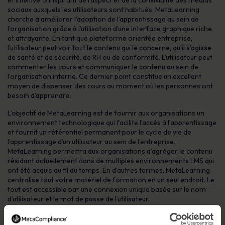
et intuitive. S’inspirant de l’aspect et de la convivialité des médias
sociaux auxquels les utilisateurs sont habitués, MetaLearning
cherche à améliorer l’adoption de l’apprentissage au sein de
l’organisation grâce à l’utilisation d’une interface graphique riche
et attrayante. En tant que plateforme orientée entreprise,
l’utilisateur peut voir tout le contenu qui le concerne, qu’il s’agisse
de santé et de sécurité, de RH ou de conformité. L’utilisateur peut
commenter les cours et communiquer le contenu au sein de
l’organisation interne. Ce dernier point constitue un excellent
moyen de dispenser des cours au moment où les personnes ont
besoin d’apprendre.
L’objectif de MetaLearning est de fournir aux organisations un
environnement technologique qui facilite l’accès à l’apprentissage
et fournit un référentiel permanent pour le cycle de vie de
l’apprentissage d’un utilisateur au sein de l’entreprise.
MetaLearning permettra aux organisations d’agréger le contenu
résidant actuellement dans de multiples environnements LMS qui
ont été acquis au fil du temps. En d’autres termes, MetaLearning
centralise tout votre matériel de formation en un seul endroit. Le
tout est accessible par une connexion unique basée sur le nom
d’utilisateur et le mot de passe de l’utilisateur.
S’exprimant sur le lancement de la nouvelle plateforme, Robert
O’Brien, PDG de MetaCompliance, a déclaré : « Notre équipe