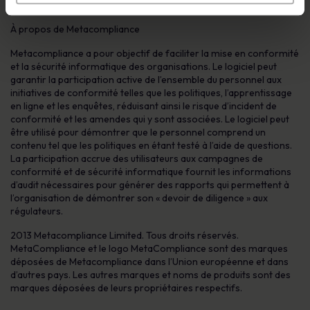
Pall Mall à Londres.
À propos de Metacompliance
Metacompliance a pour objectif de faciliter la mise en conformité
et la sécurité informatique des organisations. Le logiciel peut
garantir la participation active de l’ensemble du personnel aux
initiatives de conformité telles que les politiques, l’apprentissage
en ligne et les enquêtes, réduisant ainsi le risque d’incident de
conformité et les amendes qui y sont associées. Le logiciel peut
être utilisé pour démontrer que le personnel comprend un
contenu tel que les politiques en étant testé à l’aide de questions.
La participation accrue des utilisateurs aux campagnes de
conformité et de sécurité informatique fournit les informations
d’audit nécessaires pour générer des rapports qui permettent à
l’organisation de démontrer son « devoir de diligence » aux
régulateurs.
2013 Metacompliance Limited. Tous droits réservés.
MetaCompliance et le logo MetaCompliance sont des marques
déposées de Metacompliance dans l’Union européenne et dans
d’autres pays. Les autres marques et noms de produits sont des
marques déposées de leurs propriétaires respectifs.