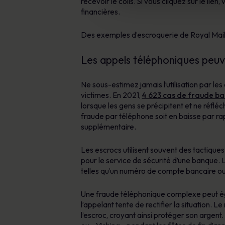
recevoir le colis. Si vous cliquez sur le li
financières.
Des exemples d’escroquerie de Royal Mai
Les appels téléphoniques peuve
Ne sous-estimez jamais l’utilisation par l
victimes. En 2021,
4 623 cas de fraude ba
lorsque les gens se précipitent et ne réflé
fraude par téléphone soit en baisse par rapp
supplémentaire.
Les escrocs utilisent souvent des tactiques
pour le service de sécurité d’une banque. L
telles qu’un numéro de compte bancaire ou
Une fraude téléphonique complexe peut éga
l’appelant tente de rectifier la situation. 
l’escroc, croyant ainsi protéger son argent.