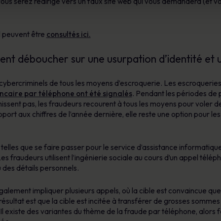
en, vous serez redirigé vers un faux site web qui vous demandera (et 
l peuvent être
consultés ici.
nt déboucher sur une usurpation d’identité et 
es cybercriminels de tous les moyens d’escroquerie. Les escroquerie
ncaire par téléphone ont été signalés
. Pendant les périodes de 
chissent pas, les fraudeurs recourent à tous les moyens pour voler d
ort aux chiffres de l’année dernière, elle reste une option pour les 
 telles que se faire passer pour le service d’assistance informatiqu
es fraudeurs utilisent l’ingénierie sociale au cours d’un appel télé
 des détails personnels.
lement impliquer plusieurs appels, où la cible est convaincue que
Le résultat est que la cible est incitée à transférer de grosses somm
 Il existe des variantes du thème de la fraude par téléphone, alors 