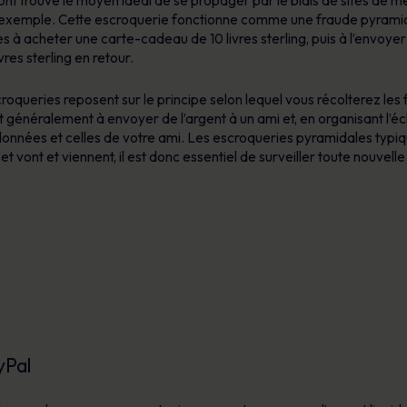
nt trouvé le moyen idéal de se propager par le biais de sites d
 exemple. Cette escroquerie fonctionne comme une fraude pyramidale
es à acheter une carte-cadeau de 10 livres sterling, puis à l’envoye
es sterling en retour.
oqueries reposent sur le principe selon lequel vous récolterez les f
t généralement à envoyer de l’argent à un ami et, en organisant l’
données et celles de votre ami. Les escroqueries pyramidales typiqu
ont et viennent, il est donc essentiel de surveiller toute nouvelle
yPal