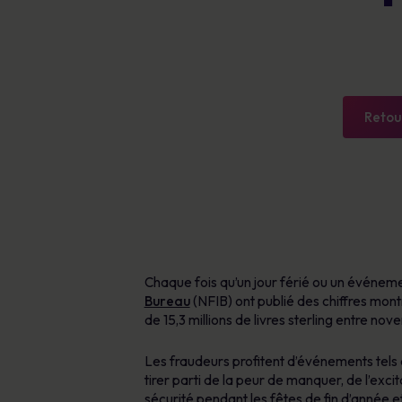
zones où l’action est la plus urgente
personnel
Certifié B Corp
Outils basés sur l’IA pour protéger contre
le phishing et créer/diffuser des contenus
Explorer les ressources
En savoir plus
en toute sécurité
Apprentissage personnalisé disponible en
plus de 40 langues
Retour
Plateforme de gestion des risques
humains
Chaque fois qu’un jour férié ou un événeme
Bureau
(NFIB) ont publié des chiffres mon
de 15,3 millions de livres sterling entre no
Les fraudeurs profitent d’événements tels 
tirer parti de la peur de manquer, de l’ex
sécurité pendant les fêtes de fin d’année e