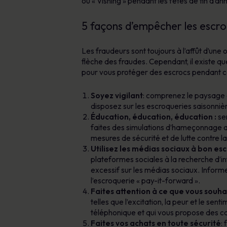
ou « Vishing » pendant les fêtes de fin d’an
5 façons d’empêcher les escro
Les fraudeurs sont toujours à l’affût d’u
flèche des fraudes. Cependant, il existe q
pour vous protéger des escrocs pendant cet
Soyez vigilant
: comprenez le paysage d
disposez sur les escroqueries saisonnièr
Éducation, éducation, éducation :
sen
faites des simulations d’hameçonnage ave
mesures de sécurité et de lutte contre l
Utilisez les médias sociaux à bon esc
plateformes sociales à la recherche d’in
excessif sur les médias sociaux. Inform
l’escroquerie « pay-it-forward ».
Faites attention à ce que vous souha
telles que l’excitation, la peur et le se
téléphonique et qui vous propose des c
Faites vos achats en toute sécurité
: