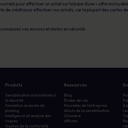
ourriels pour effectuer un achat sur la base d’une « offre incroyable 
te de crédit pour effectuer vos achats, car la plupart des cartes de
, connaissez vos escrocs et restez en sécurité.
Produits
Ressources
En
Sensibilisation automatisée à
Blog
Po
la sécurité
Études de cas
Pa
Simulation avancée de
Nouvelles de l'entreprise
À 
phishing
Atouts de la sensibilisation
Le
Intelligence et analyse des
Glossaire
Ca
risques
Affiches
Re
Gestion de la conformité
rel