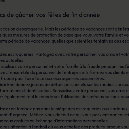
née.
cs de gâcher vos fêtes de fin d’année
ne occasion d’escroquerie. Mais les périodes de vacances sont gén
uelques mesures de protection de base que vous, votre famille et 
te période de vacances, quelles que soient les tentatives des esc
es escroqueries. Partagez avec votre personnel, vos amis et votre
es actuelles.
sibilisez votre personnel et votre famille à la fraude pendant les fête
c l’ensemble du personnel de l’entreprise. Informez vos clients et
a fraude pour faire face aux escroqueries saisonnières.
ient
: ne donnez jamais de détails personnels sur les médias sociaux
formations d’identification. Sensibilisez votre personnel, vos amis 
ez également tout le monde sur l’utilisation des médias sociaux pou
itez :
ne tombez pas dans le piège des escroqueries aux cadeaux.
ntiment d’urgence. Méfiez-vous de tout ce qui vous parvient par cour
adeaux gratuits en échange d’informations personnelles.
 faites attention à l’endroit où vous achetez des produits lorsque vou