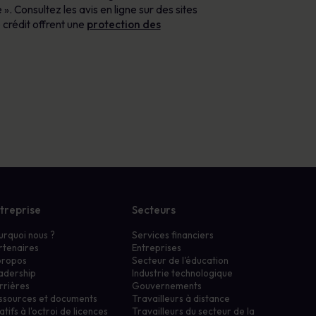
». Consultez les avis en ligne sur des sites
 crédit offrent une
protection des
treprise
Secteurs
urquoi nous ?
Services financiers
rtenaires
Entreprises
propos
Secteur de l'éducation
adership
Industrie technologique
rrières
Gouvernements
ssources et documents
Travailleurs à distance
atifs à l'octroi de licences
Travailleurs du secteur de la