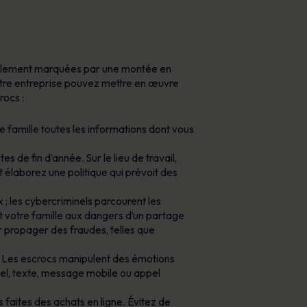
éralement marquées par une montée en
votre entreprise pouvez mettre en œuvre
rocs :
 famille toutes les informations dont vous
s de fin d’année. Sur le lieu de travail,
 élaborez une politique qui prévoit des
 ; les cybercriminels parcourent les
et votre famille aux dangers d’un partage
r propager des fraudes, telles que
 Les escrocs manipulent des émotions
riel, texte, message mobile ou appel
s faites des achats en ligne. Évitez de