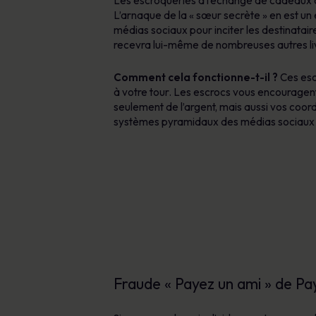
Les escroqueries à l’échange de cadeaux o
L’arnaque de la « sœur secrète » en est un
médias sociaux pour inciter les destinatair
recevra lui-même de nombreuses autres livr
Comment cela fonctionne-t-il ?
Ces escr
à votre tour. Les escrocs vous encouragen
seulement de l’argent, mais aussi vos coor
systèmes pyramidaux des médias sociaux et v
Fraude « Payez un ami » de Pa