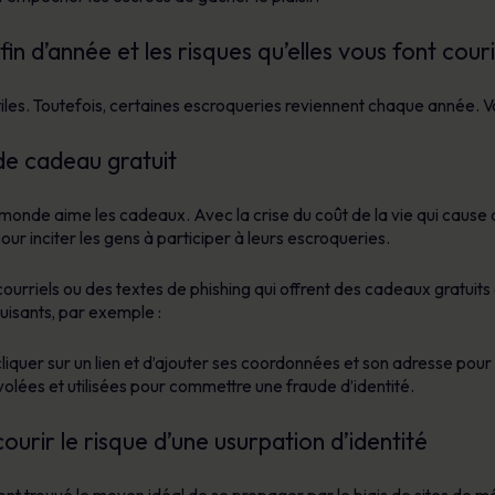
in d’année et les risques qu’elles vous font couri
tiles. Toutefois, certaines escroqueries reviennent chaque année. V
l de cadeau gratuit
e monde aime les cadeaux. Avec la crise du coût de la vie qui cause d
pour inciter les gens à participer à leurs escroqueries.
courriels ou des textes de phishing qui offrent des cadeaux gratuit
duisants, par exemple :
quer sur un lien et d’ajouter ses coordonnées et son adresse pour
volées et utilisées pour commettre une fraude d’identité.
urir le risque d’une usurpation d’identité