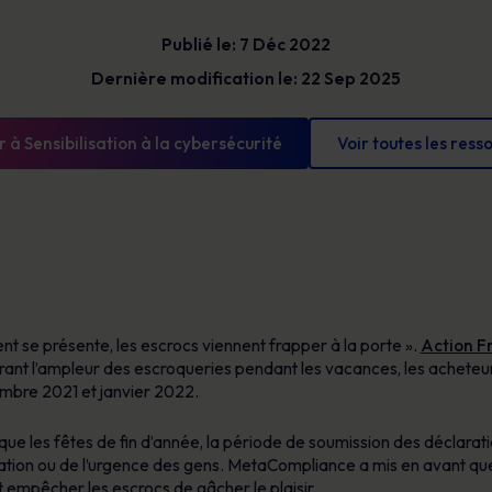
Bénéficiez d’une visibilité claire sur les
Glossaire
risques humains pour prioriser vos actions,
Publié le: 7 Déc 2022
Les définitions de la cybersécurité que vous
réduire votre exposition et démontrer des
devez connaître
progrès mesurables.
Dernière modification le: 22 Sep 2025
 à Sensibilisation à la cybersécurité
Voir toutes les ress
nt se présente, les escrocs viennent frapper à la porte ».
Action Fr
trant l’ampleur des escroqueries pendant les vacances, les achete
vembre 2021 et janvier 2022.
que les fêtes de fin d’année, la période de soumission des déclarat
citation ou de l’urgence des gens. MetaCompliance a mis en avant 
t empêcher les escrocs de gâcher le plaisir.