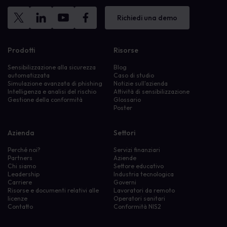
Richiedi una demo
Prodotti
Risorse
Sensibilizzazione alla sicurezza
Blog
automatizzata
Caso di studio
Simulazione avanzata di phishing
Notizie sull'azienda
Intelligenza e analisi del rischio
Attività di sensibilizzazione
Gestione della conformità
Glossario
Poster
Azienda
Settori
Perché noi?
Servizi finanziari
Partners
Aziende
Chi siamo
Settore educativo
Leadership
Industria tecnologica
Carriere
Governi
Risorse e documenti relativi alle
Lavoratori da remoto
licenze
Operatori sanitari
Contatto
Conformità NIS2