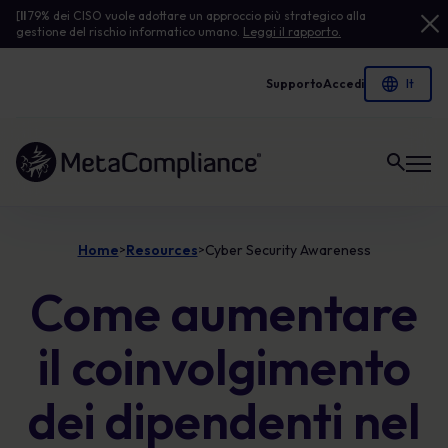
[
Il
79% dei CISO vuole adottare un approccio più strategico alla
gestione del rischio informatico umano.
Leggi il rapporto.
Supporto
Accedi
Link alla homepage
Home
Resources
Cyber Security Awareness
>
>
Come aumentare
il coinvolgimento
dei dipendenti nel