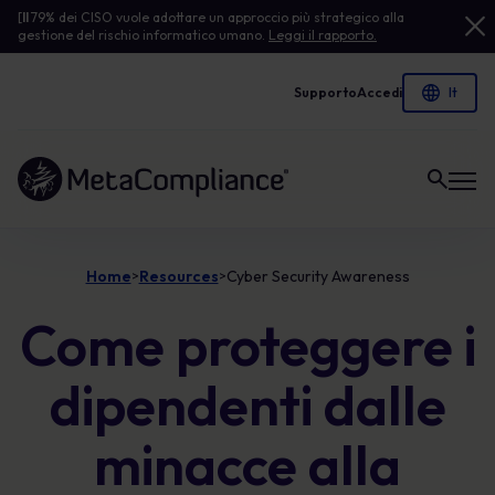
[
Il
79% dei CISO vuole adottare un approccio più strategico alla
gestione del rischio informatico umano.
Leggi il rapporto.
Supporto
Accedi
Link alla homepage
Home
Resources
Cyber Security Awareness
>
>
Come proteggere i
dipendenti dalle
minacce alla