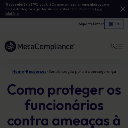
[
Novo relatório]
79% dos CISOs querem adotar uma abordagem
mais estratégica à gestão do risco cibernético humano.
Lê o
relatório.
Suporte
Entrar
Ligação à página inicial
Home
Resources
Sensibilização para a cibersegurança
>
>
Como proteger os
funcionários
contra ameaças à