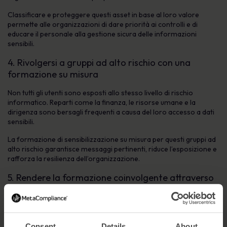
Classificare e proteggere questi asset in base al loro valore
permette alle organizzazioni di dare priorità ai controlli e di
educare il personale alla gestione sicura delle informazioni
sensibili.
4. Rivolgersi a gruppi ad alto rischio con una
formazione su misura
Non tutti gli utenti sono esposti allo stesso livello di rischio
informatico. Reparti come la finanza, le risorse umane e la
dirigenza sono bersagli frequenti a causa del loro accesso a dati
sensibili.
La formazione di sensibilizzazione su misura per questi gruppi ad
alto rischio garantisce messaggi pertinenti, riduce l’esposizione e
rafforza la resilienza dell’organizzazione.
5. Rendere la formazione coinvolgente attraverso
lo storytelling
Lo storytelling trasforma la sicurezza informatica da un
argomento tecnico a qualcosa di relazionabile e memorabile.
Consent
Details
About