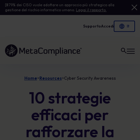
[
Il
79% dei CISO vuole adottare un approccio più strategico alla
gestione del rischio informatico umano.
Leggi il rapporto.
Supporto
Accedi
Link alla homepage
Home
Resources
Cyber Security Awareness
>
>
10 strategie
efficaci per
rafforzare la