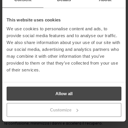
Scenari e narrazioni realistiche aiutano i dipendenti a entrare in
contatto emotivo con i rischi.
Quando la formazione ha una certa risonanza, è più probabile
This website uses cookies
che i dipendenti conservino le informazioni e le applichino in
situazioni reali.
We use cookies to personalise content and ads, to
provide social media features and to analyse our traffic.
6. Mantenere aggiornata la gestione dei criteri
We also share information about your use of our site with
Politiche chiare e accessibili forniscono indicazioni sul
our social media, advertising and analytics partners who
comportamento accettabile e sulla conformità alle normative.
may combine it with other information that you’ve
Aggiornamenti regolari assicurano che le politiche riflettano le
provided to them or that they’ve collected from your use
minacce attuali e i requisiti legali.
of their services.
Una gestione efficace delle policy supporta la responsabilità e
rafforza la consapevolezza della sicurezza in tutta
l’organizzazione.
Allow all
7. Preparati a una violazione dei dati prima che
avvenga
Customize
Una violazione dei dati non è più una questione di “se” ma di
“quando”. Preparare il personale con piani di risposta chiari riduce
la confusione, minimizza i danni e accelera il recupero.