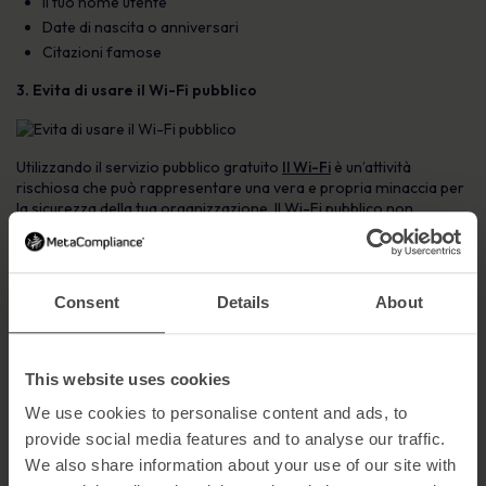
Il tuo nome utente
Date di nascita o anniversari
Citazioni famose
3. Evita di usare il Wi-Fi pubblico
Utilizzando il servizio pubblico gratuito
Il Wi-Fi
è un’attività
rischiosa che può rappresentare una vera e propria minaccia per
la sicurezza della tua organizzazione. Il Wi-Fi pubblico non
richiede alcuna autenticazione per stabilire una connessione di
rete, consentendo agli hacker di accedere direttamente a
dispositivi non protetti sulla stessa rete aperta non crittografata.
Gli hacker possono quindi rubare informazioni preziose come
Consent
Details
About
password di accesso, dati di carte di credito, informazioni
personali o possono installare malware per spiare la tua attività
online.
This website uses cookies
Uno dei modi più importanti per proteggersi durante l’utilizzo di
una rete Wi-Fi pubblica è quello di usare una
VPN
. Una VPN cripta
We use cookies to personalise content and ads, to
la tua connessione internet rendendola sicura e proteggendo la
provide social media features and to analyse our traffic.
tua privacy. Altre misure di sicurezza sono la disattivazione della
We also share information about your use of our site with
condivisione, l’utilizzo di siti sicuri e lo spegnimento del Wi-Fi