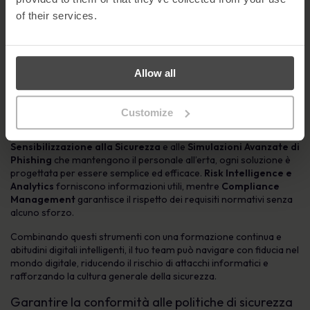
organizzazione.
of their services.
Piattaforma di Human Risk Management
Security Awareness automatizzata
Simulazioni avanzate di phishing
Allow all
Risk Intelligence & Analytics
Compliance Management
Customize
Dalla
Piattaforma di Gestione del Rischio Umano
che gestisce
il rischio dei dipendenti, alla Formazione
Automatica di
Sensibilizzazione alla Sicurezza
e alle
Simulazioni Avanzate di
Phishing
che mantengono il personale all’erta, ogni soluzione è
progettata per essere semplice ed efficace.
Risk Intelligence e
Analytics
forniscono informazioni utili, mentre
Compliance
Management
garantisce il rispetto dei requisiti normativi senza
alcuno sforzo.
Combinando questi strumenti con una formazione continua e
abitudini digitali intelligenti, il tuo team può navigare con fiducia nel
mondo digitale, riducendo il rischio di attacchi informatici e
rafforzando la cultura generale della sicurezza.
Garantire la conformità alle politiche di sicurezza