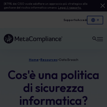
[
Il
79% dei CISO vuole adottare un approccio più strategico alla
gestione del rischio informatico umano.
Leggi il rapporto.
Supporto
Accedi
Link alla homepage
Home
Resources
Data Breach
>
>
Cos'è una politica
di sicurezza
informatica?