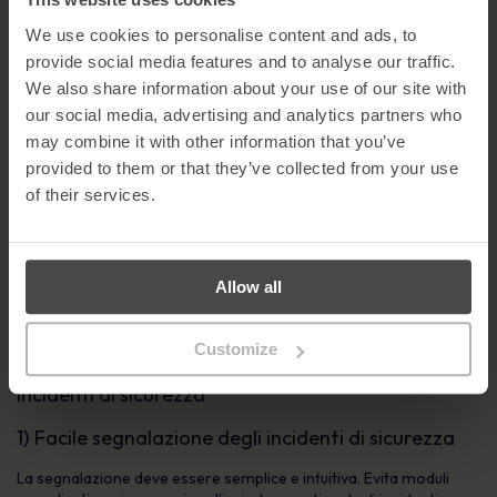
mitigazione in linea con le linee guida aziendali.
We use cookies to personalise content and ads, to
4. Previene i costosi eventi di sicurezza
provide social media features and to analyse our traffic.
We also share information about your use of our site with
Il
rapporto di IBM Cost of a Data Breach
evidenzia l’impatto
our social media, advertising and analytics partners who
finanziario delle violazioni. Una forte cultura della segnalazione
may combine it with other information that you’ve
riduce la possibilità che gli incidenti minori si aggravino.
provided to them or that they’ve collected from your use
5. Mantiene la conformità normativa
of their services.
La segnalazione degli incidenti aiuta le organizzazioni a
conformarsi a standard come
ISO27001
, DPA2018 e
GDPR
,
garantendo una documentazione adeguata per le notifiche di
Allow all
violazione.
Leggi tutto su
Trasformare la gestione della conformità
.
Customize
Tre buone pratiche per la segnalazione degli
incidenti di sicurezza
1) Facile segnalazione degli incidenti di sicurezza
La segnalazione deve essere semplice e intuitiva. Evita moduli