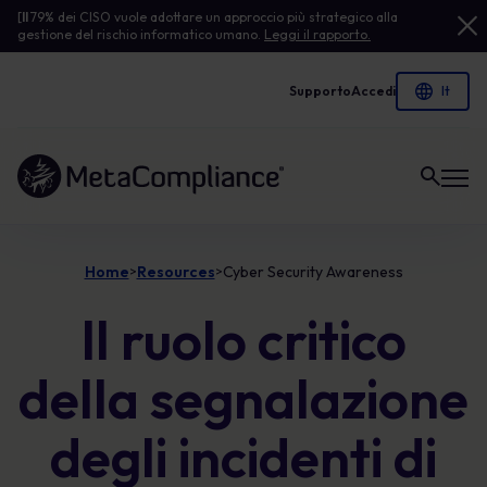
[
Il
79% dei CISO vuole adottare un approccio più strategico alla
gestione del rischio informatico umano.
Leggi il rapporto.
Supporto
Accedi
Link alla homepage
Home
Resources
Cyber Security Awareness
>
>
Il ruolo critico
della segnalazione
degli incidenti di