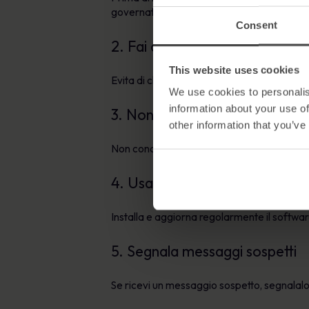
governativa, visita il sito web ufficiale o c
Consent
2. Fai attenzione ai link
This website uses cookies
Evita di cliccare sui link se non sei sicuro c
We use cookies to personalis
information about your use of
3. Non fornire informazioni sens
other information that you’ve
Non condividere mai password, numeri di conto
4. Usa il software di sicurezza
Installa e aggiorna regolarmente il software 
5. Segnala messaggi sospetti
Se ricevi un messaggio sospetto, segnalalo 