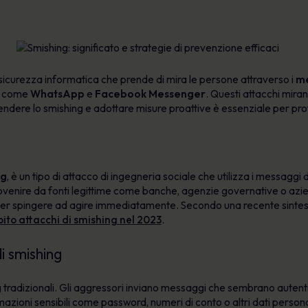
sicurezza informatica che prende di mira le persone attraverso i
me
ca come
WhatsApp
e
Facebook Messenger
. Questi attacchi miran
prendere lo smishing e adottare misure proattive è essenziale per pr
ng
, è un tipo di attacco di ingegneria sociale che utilizza i messaggi d
enire da fonti legittime come banche, agenzie governative o azien
per spingere ad agire immediatamente. Secondo una recente sintesi
ito attacchi di smishing nel 2023
.
i smishing
ng tradizionali. Gli aggressori inviano messaggi che sembrano autent
rmazioni sensibili come password, numeri di conto o altri dati person