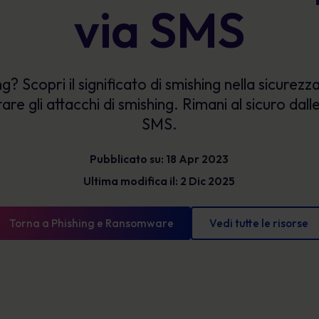
via SMS
Glossario
l'esposizione e mostrare progressi misurabili.
Le definizioni di sicurezza informatica che devi
conoscere
g? Scopri il significato di smishing nella sicure
e gli attacchi di smishing. Rimani al sicuro dalle
SMS.
Pubblicato su: 18 Apr 2023
Ultima modifica il: 2 Dic 2025
Torna a Phishing e Ransomware
Vedi tutte le risorse