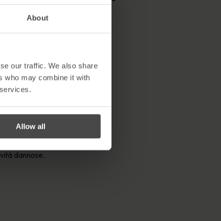
About
 di cliccare.
se our traffic. We also share
ers who may combine it with
 services.
traverso canali sicuri e criptati.
Allow all
tività dannose.