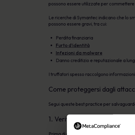
possono essere utilizzate per commettere fr
Le ricerche di Symantec indicano che lo sm
possono essere gravi, tra cui:
Perdita finanziaria
Furto d’identità
Infezioni da malware
Danno creditizio e reputazionale a lun
I truffatori spesso raccolgono informazioni
Come proteggersi dagli attacch
Segui queste best practice per salvaguardare
1. Verifica il mittente
Prima di rispondere a qualsiasi messaggio