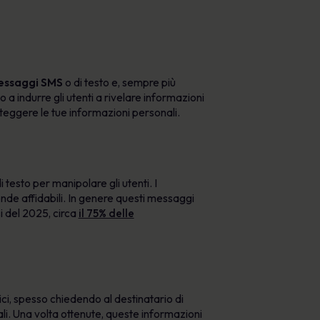
ssaggi SMS
o di testo e, sempre più
o a indurre gli utenti a rivelare informazioni
oteggere le tue informazioni personali.
i testo per manipolare gli utenti. I
de affidabili. In genere questi messaggi
 del 2025, circa
il 75% delle
ici, spesso chiedendo al destinatario di
ali. Una volta ottenute, queste informazioni