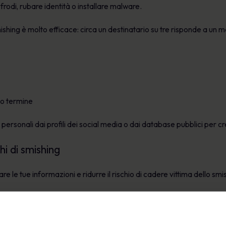
odi, rubare identità o installare malware.
ishing è molto efficace: circa un destinatario su tre risponde a un
go termine
 personali dai profili dei social media o dai database pubblici per 
i di smishing
 le tue informazioni e ridurre il rischio di cadere vittima dello smi
, conferma l’autenticità del mittente. Se un messaggio sembra prov