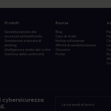
Prodotti
Risorse
Az
Sensibilizzazione alla
Blog
Pe
sicurezza automatizzata
Caso di studio
Pa
Simulazione avanzata di
Notizie sull'azienda
Ch
phishing
Attività di sensibilizzazione
Le
Intelligenza e analisi del rischio
Glossario
Ca
Gestione della conformità
Poster
Ris
all
Co
di cybersicurezza
Newsletter
il.