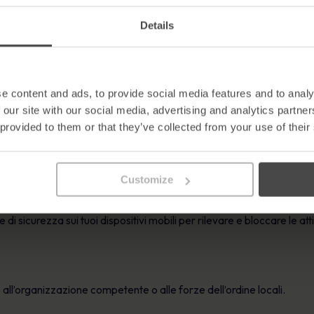
hiama direttamente l’assistenza.
Details
he siano sicuri. Passa il mouse sui link per vedere l’URL effettivo prima
e content and ads, to provide social media features and to analy
 our site with our social media, advertising and analytics partn
ibili
 provided to them or that they’ve collected from your use of their
 o informazioni finanziarie via SMS. Fornisci i dati sensibili solo at
Customize
di sicurezza sui tuoi dispositivi mobili per rilevare e bloccare le at
all’organizzazione competente o alle forze dell’ordine locali.