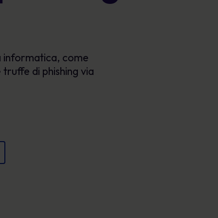
Poster
e proteggere la reputazione.
Immagini coinvolgenti che rafforzano il
comportamento sicuro ogni giorno.
zza informatica, come
 truffe di phishing via