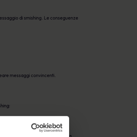
 messaggio di smishing. Le conseguenze
creare messaggi convincenti.
shing:
enire da una banca o da un’agenzia