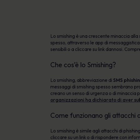
Lo smishing è una crescente minaccia alla 
spesso, attraverso le app di messaggisti
sensibili o a cliccare su link dannosi. Com
Che cos’è lo Smishing?
Lo smishing, abbreviazione di
SMS phishi
messaggi di smishing spesso sembrano prov
creano un senso di urgenza o di minaccia 
organizzazioni ha dichiarato di aver sub
Come funzionano gli attacchi d
Lo smishing è simile agli attacchi di phishi
cliccare su un link o di rispondere con info