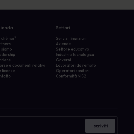
ienda
Settori
rché noi?
Servizi finanziari
rtners
Aziende
i siamo
Settore educativo
adership
Industria tecnologica
rriere
Governi
orse e documenti relativi
Lavoratori da remoto
e licenze
Operatori sanitari
ntatto
Conformità NIS2
Iscriviti