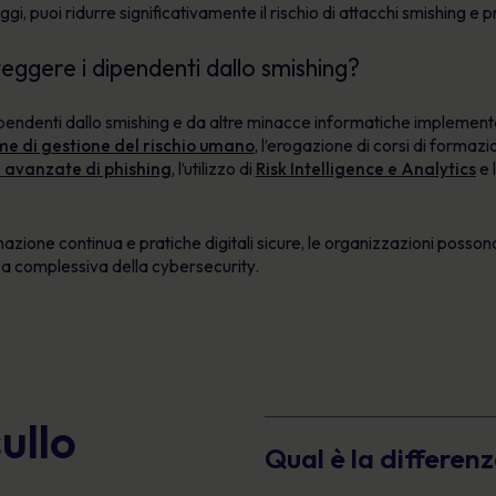
, puoi ridurre significativamente il rischio di attacchi smishing e 
ggere i dipendenti dallo smishing?
pendenti dallo smishing e da altre minacce informatiche implemen
me di gestione del rischio umano
, l’erogazione di corsi di formaz
i avanzate di phishing
, l’utilizzo di
Risk Intelligence e Analytics
e 
one continua e pratiche digitali sicure, le organizzazioni possono r
nza complessiva della cybersecurity.
ullo
Qual è la differenz