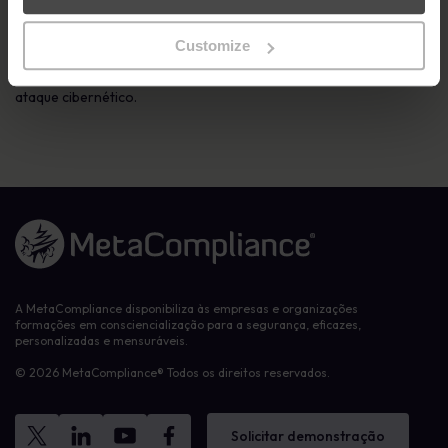
armazenando-os em vários locais, é também essencial para
minimizar o risco dos cibercriminosos”, acrescentou.
Customize
Entra em contacto
hoje para obteres mais informações sobre
como podes proteger a tua empresa ou organização de um
ataque cibernético.
Ligação à página inicial
A MetaCompliance disponibiliza às empresas e organizações
formações em consciencialização para a segurança, eficazes,
personalizadas e mensuráveis.
© 2026 MetaCompliance® Todos os direitos reservados.
Solicitar demonstração