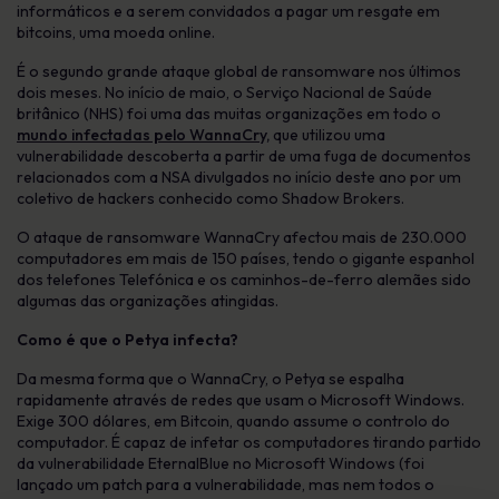
informáticos e a serem convidados a pagar um resgate em
bitcoins, uma moeda online.
É o segundo grande ataque global de ransomware nos últimos
dois meses. No início de maio, o Serviço Nacional de Saúde
britânico (NHS) foi uma das muitas organizações em todo o
mundo infectadas pelo WannaCry,
que utilizou uma
vulnerabilidade descoberta a partir de uma fuga de documentos
relacionados com a NSA divulgados no início deste ano por um
coletivo de hackers conhecido como Shadow Brokers.
O ataque de ransomware WannaCry afectou mais de 230.000
computadores em mais de 150 países, tendo o gigante espanhol
dos telefones Telefónica e os caminhos-de-ferro alemães sido
algumas das organizações atingidas.
Como é que o Petya infecta?
Da mesma forma que o WannaCry, o Petya se espalha
rapidamente através de redes que usam o Microsoft Windows.
Exige 300 dólares, em Bitcoin, quando assume o controlo do
computador. É capaz de infetar os computadores tirando partido
da vulnerabilidade EternalBlue no Microsoft Windows (foi
lançado um patch para a vulnerabilidade, mas nem todos o