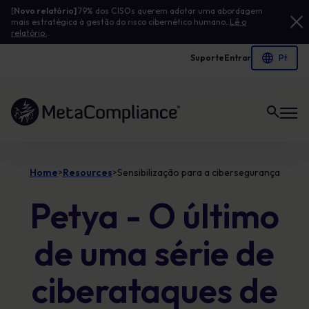
[
Novo relatório]
79% dos CISOs querem adotar uma abordagem
mais estratégica à gestão do risco cibernético humano.
Lê o
relatório.
Suporte
Entrar
Ligação à página inicial
Home
Resources
Sensibilização para a cibersegurança
>
>
Petya - O último
de uma série de
ciberataques de