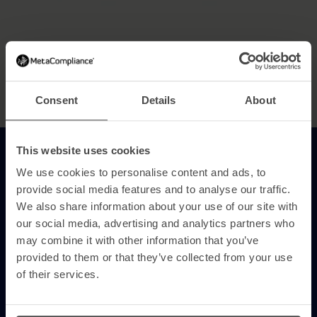
Consent
Details
About
This website uses cookies
We use cookies to personalise content and ads, to
O que o NIS2 realmente requer
provide social media features and to analyse our traffic.
We also share information about your use of our site with
Para além da linguagem regulamentar, a NIS2
our social media, advertising and analytics partners who
pede às organizações que demonstrem 4 coisas:
may combine it with other information that you’ve
provided to them or that they’ve collected from your use
of their services.