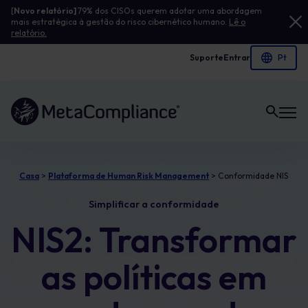
[
Novo relatório]
79% dos CISOs querem adotar uma abordagem
mais estratégica à gestão do risco cibernético humano.
Lê o
relatório.
Suporte
Entrar
Ligação à página inicial
Casa
>
Plataforma de Human Risk Management
>
Conformidade NIS
Simplificar a conformidade
NIS2: Transformar
as políticas em