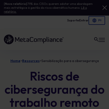
[
Novo relatório]
79% dos CISOs querem adotar uma abordagem
mais estratégica à gestão do risco cibernético humano.
Lê o
relatório.
Suporte
Entrar
Ligação à página inicial
Home
Resources
Sensibilização para a cibersegurança
>
>
Riscos de
cibersegurança do
trabalho remoto