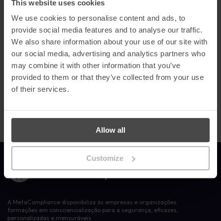
This website uses cookies
MetaCompliance como um interveniente de confiança na
indústria.
We use cookies to personalise content and ads, to
provide social media features and to analyse our traffic.
Para saber o que os utilizadores do G2 estão a dizer sobre o
We also share information about your use of our site with
MetaCompliance ou para publicar um comentário, clica
aqui
.
our social media, advertising and analytics partners who
Contacta-nos
hoje mesmo para saberes como a nossa
may combine it with other information that you’ve
formação personalizada de sensibilização para a segurança
provided to them or that they’ve collected from your use
pode conduzir a mudanças comportamentais significativas e
fazer da cibersegurança uma prioridade para os teus
of their services.
empregados!
Allow all
Customize
Ligação à página inicial
A MetaCompliance disponibiliza às empresas e organizações
formações em consciencialização para a segurança, eficazes,
personalizadas e mensuráveis.