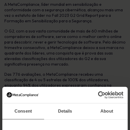
A MetaCompliance, líder mundial em sensibilização e
conformidade com a segurança cibernética, alcançou mais uma
vez o estatuto de líder no Fall 2023 G2 Grid Report para a
Formação em Sensibilização para a Segurança.
O G2, com a sua vasta comunidade de mais de 60 milhões de
compradores de software, serve como o melhor centro online
para descobrir, rever e gerir tecnologia de software. Pelo décimo
trimestre consecutivo, a MetaCompliance deixou a sua marca no
quadrante dos líderes, uma conquista que é prova das suas
elevadas classificações dos utilizadores do G2 e da sua
significativa presença no mercado.
Das 776 avaliações, o MetaCompliance recebeu uma
classificação de 4 ou 5 estrelas de 100% dos utilizadores,
enquanto 94% dos utilizadores expressaram confiança na
direção futura da empresa. Além disso, 92% dos utilizadores
afirmaram que provavelmente recomendariam a formação de
sensibilização para a segurança da MetaCompliance a outras
pessoas.
Consent
Details
About
O G2 Grid Report, que classifica as principais empresas de
software do mundo com base em análises de produtos
autênticas e actualizadas, reforça a reputação da