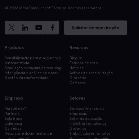
© 2026 MetaCompliance® Todos os direitos reservados.
Solicitar demonstração
Produtos
Recursos
Sensibilização para a segurança
Blogue
automatizada
Estudos de caso
Simulação avançada de phishing
Notícias
Inteligência e análise de riscos
Activos de sensibilização
Gestão da conformidade
Glossário
Cartazes
Empresa
Setores
Porquê nós?
Serviços financeiros
Partners
Empresas
Sobre nós
Setor da Educação
Liderança
Indústria tecnológica
Carreiras
Governos
Recursos e documentos de
Trabalhadores remotos
licenciamento
Profissionais de saúde