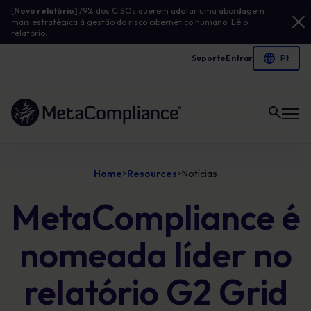
[
Novo relatório]
79% dos CISOs querem adotar uma abordagem
mais estratégica à gestão do risco cibernético humano.
Lê o
relatório.
Suporte
Entrar
Ligação à página inicial
Home
Resources
Notícias
>
>
MetaCompliance é
nomeada líder no
relatório G2 Grid