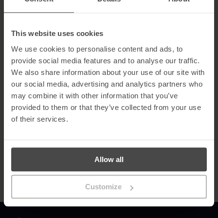
O G2 Grid Report, que classifica as principais empresas de
software do mundo com base em análises de produtos
autênticas e actualizadas, reforça a reputação da
This website uses cookies
MetaCompliance como um interveniente de confiança na
We use cookies to personalise content and ads, to
indústria. Este reconhecimento reflecte o nosso compromisso
com a excelência e a inovação, bem como a nossa dedicação em
provide social media features and to analyse our traffic.
capacitar as organizações com as ferramentas necessárias para
We also share information about your use of our site with
gerir eficazmente os riscos cibernéticos.
our social media, advertising and analytics partners who
Para saber o que os utilizadores do G2 estão a dizer sobre o
may combine it with other information that you’ve
MetaCompliance ou para publicar um comentário, clica
aqui
.
provided to them or that they’ve collected from your use
of their services.
Contacta-nos
hoje mesmo para saberes como a nossa
formação personalizada de sensibilização para a segurança
pode conduzir a mudanças comportamentais significativas e
fazer da cibersegurança uma prioridade para os teus
empregados!
Allow all
Customize