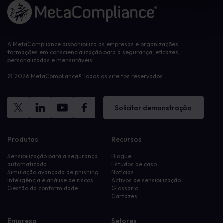
Ligação à página inicial
A MetaCompliance disponibiliza às empresas e organizações
formações em consciencialização para a segurança, eficazes,
personalizadas e mensuráveis.
© 2026 MetaCompliance® Todos os direitos reservados.
Solicitar demonstração
Produtos
Recursos
Sensibilização para a segurança
Blogue
automatizada
Estudos de caso
Simulação avançada de phishing
Notícias
Inteligência e análise de riscos
Activos de sensibilização
Gestão da conformidade
Glossário
Cartazes
Empresa
Setores