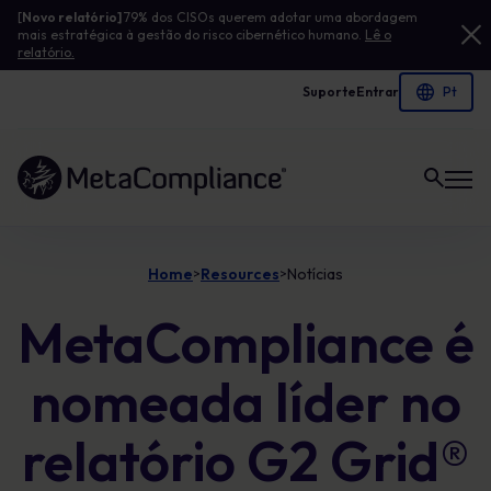
[
Novo relatório]
79% dos CISOs querem adotar uma abordagem
mais estratégica à gestão do risco cibernético humano.
Lê o
relatório.
Suporte
Entrar
Ligação à página inicial
Home
Resources
Notícias
>
>
MetaCompliance é
nomeada líder no
relatório G2 Grid®