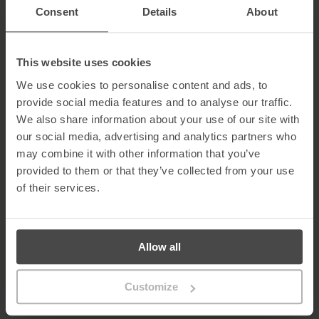
Robert O’Brien, Diretor Executivo da MetaCompliance,
Consent
Details
About
comentou: “A classificação como líder da Formação em
Sensibilização para a Segurança durante quatro trimestres
consecutivos valida o nosso compromisso com a inovação e
com o fornecimento de uma experiência de classe mundial ao
This website uses cookies
cliente. A distinção demonstra que a nossa Formação em
We use cookies to personalise content and ads, to
Sensibilização para a Segurança é reconhecida pelo mercado
provide social media features and to analyse our traffic.
como uma solução que envolve os utilizadores finais, impulsiona
a mudança de comportamento e reduz os erros humanos”.
We also share information about your use of our site with
our social media, advertising and analytics partners who
O reconhecimento segue-se à recente vitória da
may combine it with other information that you’ve
MetaCompliance nos
Global Business Insight Awards
como
Fornecedor de Soluções de eLearning de Segurança
provided to them or that they’ve collected from your use
Cibernética mais destacado de 2022
‘.
of their services.
Para mais informações sobre a plataforma de formação em
sensibilização para a segurança da MetaCompliance,
visita
Para ver o que os utilizadores do G2 têm a dizer sobre o
Allow all
MetaCompliance, ou para deixar uma avaliação,
visita
Customize