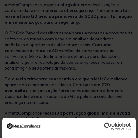
A MetaCompliance, especialista global em sensibilização e
conformidade em matéria de cibersegurança, foi nomeada líder
no
relatório G2 Grid da primavera de 2022
para a
formação
em sensibilização para a segurança
.
O G2 Grid Report classifica as melhores empresas e produtos de
software do mundo com base em análises de produtos
autênticas e oportunas de utilizadores reais. Com uma
comunidade de mais de 60 milhões de compradores de
software, o G2 é o destino online definitivo para descobrir,
analisar e gerir a tecnologia de que as empresas necessitam
para atingir o seu potencial máximo.
É o
quarto trimestre consecutivo
em que a MetaCompliance
aparece no quadrante dos líderes. Com base em
220
avaliações
, a organização foi reconhecida como altamente
classificada pelos utilizadores do G2 e pela sua considerável
presença no mercado.
A MetaCompliance recebeu a
pontuação global mais elevada
na categoria de Formação em Sensibilização para a Segurança,
com 98%, e recebeu distintivos G2 para “Utilizadores com maior
probabilidade de recomendar” e “Melhor Suporte”.