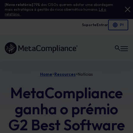
[
Novo relatório]
79% dos CISOs querem adotar uma abordagem
mais estratégica à gestão do risco cibernético humano.
Lê o
relatório.
Suporte
Entrar
Ligação à página inicial
Home
Resources
Notícias
>
>
MetaCompliance
ganha o prémio
G2 Best Software