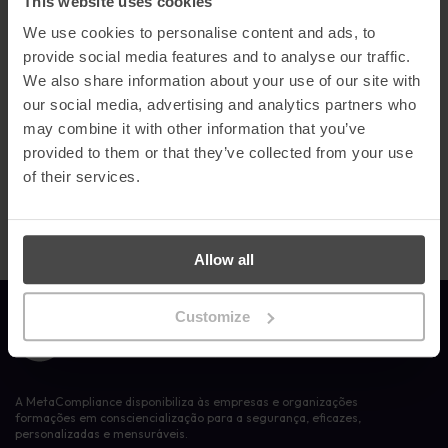
This website uses cookies
premiado.
Visita
www.metacompliance.com
para falar com um
dos nossos especialistas hoje mesmo.
We use cookies to personalise content and ads, to
provide social media features and to analyse our traffic.
We also share information about your use of our site with
our social media, advertising and analytics partners who
may combine it with other information that you’ve
provided to them or that they’ve collected from your use
of their services.
Allow all
Customize
Ligação à página inicial
A MetaCompliance disponibiliza às empresas e organizações
formações em consciencialização para a segurança, eficazes,
personalizadas e mensuráveis.