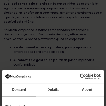
avaliações reais de clientes
, não em opiniões do sector. Isto
significa que as empresas que apoiamos todos os dias -
ajudando-as a reforçar a segurança, a manter a conformidade e
a proteger os seus colaboradores - são as que tornaram
possível esta vitória.
Na MetaCompliance, estamos empenhados em tornar a
cibersegurança e a conformidade
simples, eficazes e
envolventes
. A nossa plataforma ajuda as empresas:
Realiza simulações de phishing
para preparar os
empregados para ameaças reais
Automatiza a gestão de políticas
para simplificar a
conformidade
Dá formação de sensibilização para a segurança
para
criar uma cultura de segurança forte
Este prémio é uma forte validação da nossa missão, e não o
Consent
Details
About
teríamos conseguido sem os nossos incríveis clientes e
parceiros. Obrigado pela tua confiança e apoio.
Descobre porque somos um fornecedor de cibersegurança