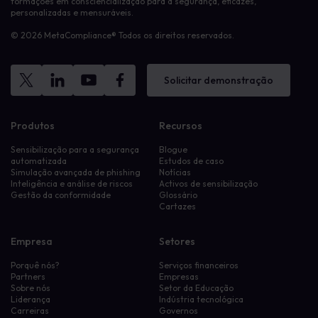
formações em consciencialização para a segurança, eficazes,
personalizadas e mensuráveis.
© 2026 MetaCompliance® Todos os direitos reservados.
Solicitar demonstração
Produtos
Recursos
Sensibilização para a segurança
Blogue
automatizada
Estudos de caso
Simulação avançada de phishing
Notícias
Inteligência e análise de riscos
Activos de sensibilização
Gestão da conformidade
Glossário
Cartazes
Empresa
Setores
Porquê nós?
Serviços financeiros
Partners
Empresas
Sobre nós
Setor da Educação
Liderança
Indústria tecnológica
Carreiras
Governos