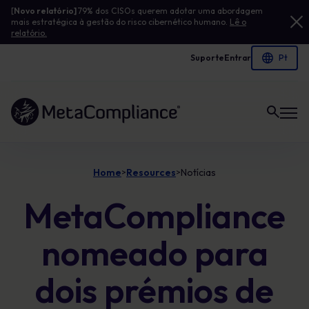
[
Novo relatório]
79% dos CISOs querem adotar uma abordagem
mais estratégica à gestão do risco cibernético humano.
Lê o
relatório.
Suporte
Entrar
Ligação à página inicial
Home
Resources
Notícias
>
>
MetaCompliance
nomeado para
dois prémios de