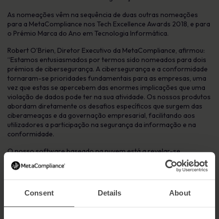
As nomeações vêm na sequência de duas outras nomeações
para a MetaCompliance nos Tech Excellence Awards 2018, e para
o Prémio Marca do Ano em Tecnologia Informática.
Robert O’Brien, Diretor Executivo da MetaCompliance, afirmou:
“Estamos entusiasmados por termos sido nomeados para dois
prémios de cibersegurança. A cibersegurança e a conformidade
tornaram-se prioridades fundamentais para as empresas, uma
vez que estas se apercebem das enormes implicações que uma
violação de dados pode ter na sua atividade. Os nossos produtos
abordam diretamente os desafios específicos que surgem das
ciberameaças e da governação empresarial, facilitando aos
utilizadores a participação na segurança da informação e na
conformidade.
O nosso software baseado na nuvem está a revelar-se
extremamente popular devido à sua flexibilidade. As empresas
podem aceder remotamente aos dados, em qualquer lugar, a
qualquer momento, a partir de qualquer dispositivo com acesso à
Internet. Isto não só nos permitiu solidificar a nossa posição no
Consent
Details
About
Reino Unido e na Irlanda, como também nos permitiu fechar
novos negócios noutras regiões do mundo, incluindo a América
do Norte, a América Latina, a Ásia-Pacífico e o Médio Oriente.”