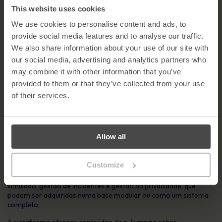
This website uses cookies
Termina
We use cookies to personalise content and ads, to
Para mais informações ou para agendar uma reunião com a
provide social media features and to analyse our traffic.
MetaCompliance, contacta Geraldine Strawbridge através do
We also share information about your use of our site with
número 02871 160570
our social media, advertising and analytics partners who
Notas aos editores
may combine it with other information that you’ve
provided to them or that they’ve collected from your use
Sobre a MetaCompliance
of their services.
Fundada em 2005, a Metacompliance é líder mundial no aspeto
humano da conformidade com a segurança cibernética e a
privacidade. A sua plataforma inovadora na nuvem fornece uma
solução de gestão de balcão único para a sensibilização e
Allow all
conformidade do pessoal.
A plataforma de vanguarda oferece aos clientes um conjunto
Customize
totalmente integrado e multilingue de capacidades de
conformidade que inclui gestão de políticas, e-learning, phishing
simulado, gestão de incidentes e gestão da privacidade, que
podem ser adquiridas numa base modular ou como um sistema
completo.