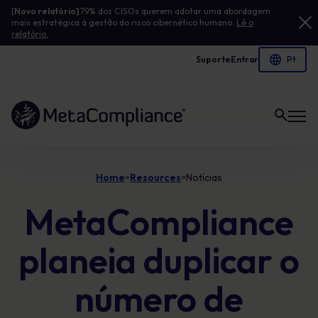
[
Novo relatório]
79% dos CISOs querem adotar uma abordagem
mais estratégica à gestão do risco cibernético humano.
Lê o
relatório.
Suporte
Entrar
Ligação à página inicial
Home
Resources
Notícias
>
>
MetaCompliance
planeia duplicar o
número de