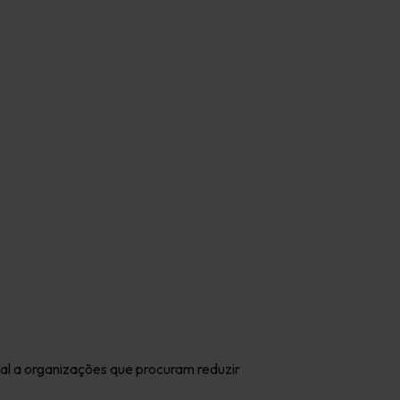
Cartazes
conformidade e proteger a reputação
Imagens envolventes que reforçam o
comportamento seguro todos os dias.
l a organizações que procuram reduzir