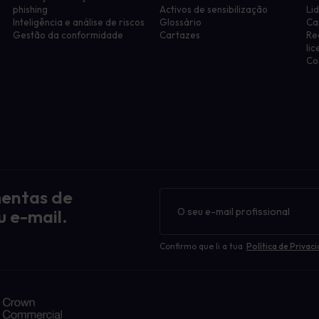
phishing
Activos de sensibilização
Li
Inteligência e análise de riscos
Glossário
Ca
Gestão da conformidade
Cartazes
Re
li
Co
mentas de
Boletim
informativo
u e-mail.
Confirmo que li a tua
Política de Privac