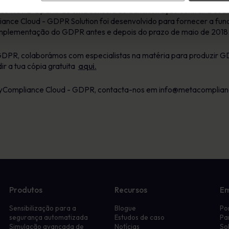
o RGPD a partir de uma consola de administração central. Desde os
ance Cloud - GDPR Solution foi desenvolvido para fornecer a func
 implementação do GDPR antes e depois do prazo de maio de 2018
o GDPR, colaborámos com especialistas na matéria para produzi
ir a tua cópia gratuita
aqui.
MyCompliance Cloud - GDPR, contacta-nos em
info@metacomplia
Produtos
Recursos
E
Sensibilização para a
Blogue
Po
segurança automatizada
Estudos de caso
Pa
Simulação avançada de
Notícias
So