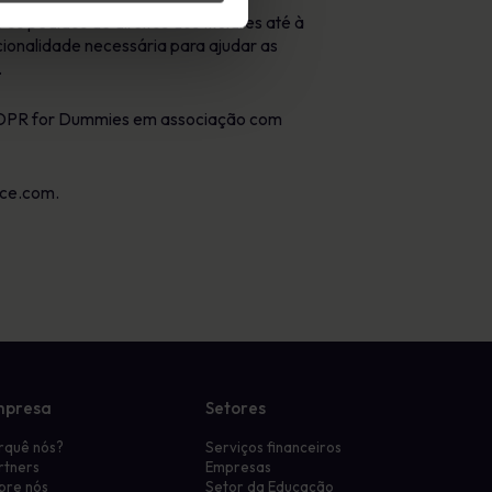
 pedidos de direitos dos titulares até à
ionalidade necessária para ajudar as
.
r GDPR for Dummies em associação com
nce.com
.
mpresa
Setores
rquê nós?
Serviços financeiros
rtners
Empresas
bre nós
Setor da Educação