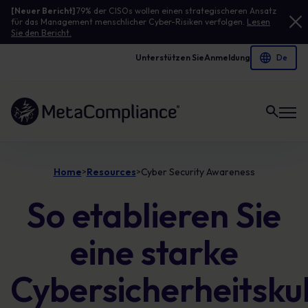
[Neuer Bericht]
79% der CISOs wollen einen strategischeren Ansatz
für das Management menschlicher Cyber-Risiken verfolgen.
Lesen
Sie den Bericht.
Unterstützen Sie
Anmeldung
Link zur Homepage
Home
Resources
Cyber Security Awareness
>
>
So etablieren Sie
eine starke
Cybersicherheitsku