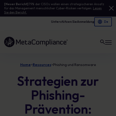
[Neuer Bericht]
79% der CISOs wollen einen strategischeren Ansatz
für das Management menschlicher Cyber-Risiken verfolgen.
Lesen
Sie den Bericht.
Unterstützen Sie
Anmeldung
Link zur Homepage
Home
Resources
Phishing und Ransomware
>
>
Strategien zur
Phishing-
Prävention: