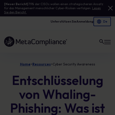
[Neuer Bericht]
79% der CISOs wollen einen strategischeren Ansatz
für das Management menschlicher Cyber-Risiken verfolgen.
Lesen
Sie den Bericht.
Unterstützen Sie
Anmeldung
Link zur Homepage
Home
Resources
Cyber Security Awareness
>
>
Entschlüsselung
von Whaling-
Phishing: Was ist