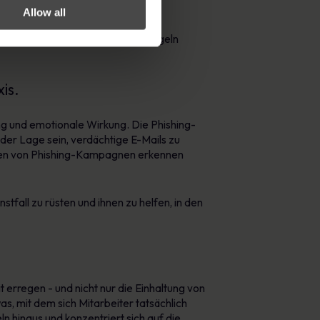
Allow all
sspeicherung und echten
 weil sie verstehen, warum die Regeln
is.
ng und emotionale Wirkung. Die Phishing-
der Lage sein, verdächtige E-Mails zu
iken von Phishing-Kampagnen erkennen
stfall zu rüsten und ihnen zu helfen, in den
erregen - und nicht nur die Einhaltung von
as, mit dem sich Mitarbeiter tatsächlich
 hinaus und konzentriert sich auf die