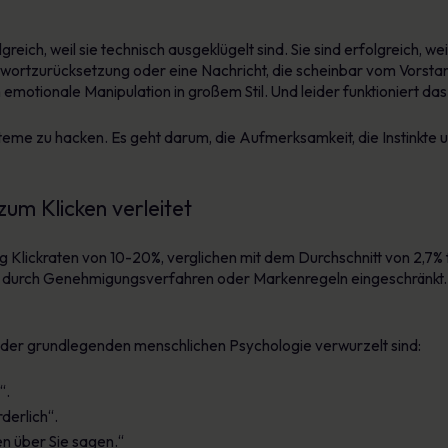
greich, weil sie technisch ausgeklügelt sind. Sie sind erfolgreich, we
ortzurücksetzung oder eine Nachricht, die scheinbar vom Vorstand
emotionale Manipulation in großem Stil. Und leider funktioniert das
steme zu hacken. Es geht darum, die Aufmerksamkeit, die Instinkte
um Klicken verleitet
Klickraten von 10-20%, verglichen mit dem Durchschnitt von 2,7% 
t durch Genehmigungsverfahren oder Markenregeln eingeschränkt. Ihr
 der grundlegenden menschlichen Psychologie verwurzelt sind:
“.
derlich“.
en über Sie sagen.“