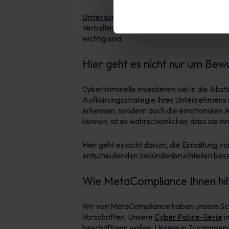
Untersuchungen von Gartner
zeigen, da
Verhaltensänderungen führen. Menschen ände
wichtig sind.
Hier geht es nicht nur um Bewu
Cyberkriminelle investieren viel in die A
Aufklärungsstrategie Ihres Unternehmens mu
erkennen, sondern auch die emotionalen A
können, ist es wahrscheinlicher, dass sie in
Hier geht es nicht darum, die Einhaltung von
entscheidenden Sekundenbruchteilen besse
Wie MetaCompliance Ihnen hilft
Wir von MetaCompliance haben unsere Schul
Vorschriften. Unsere
Cyber Police-Serie
im
beschäftigen wollen. Unsere in Zusammenar