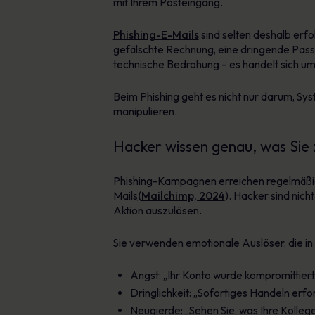
mit Ihrem Posteingang.
Phishing-E-Mails
sind selten deshalb erfol
gefälschte Rechnung, eine dringende Passw
technische Bedrohung – es handelt sich um 
Beim Phishing geht es nicht nur darum, Sy
manipulieren.
Hacker wissen genau, was Sie z
Phishing-Kampagnen erreichen regelmäßig 
Mails
(Mailchimp, 2024
). Hacker sind nich
Aktion auszulösen.
Sie verwenden emotionale Auslöser, die in
Angst: „Ihr Konto wurde kompromittiert
Dringlichkeit: „Sofortiges Handeln erfor
Neugierde: „Sehen Sie, was Ihre Kolleg