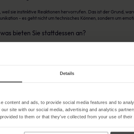
weil sie instinktive Reaktionen hervorrufen. Das ist der Grund, 
unikation - es geht nicht um technisches Können, sondern um emot
was bieten Sie stattdessen an?
ionelle Methoden zur Sensibilisierung für Sicherheitsfragen: Folien
ber wenn Phishing-Angriffe auf Adrenalin, Stress und Angst abziele
Details
m Aufmerksamkeit werben. Das bedeutet, dass Sie ein Bewusstsein 
hend ist.
ent sollte sich auf Folgendes konzentrieren:
e content and ads, to provide social media features and to analy
itarbeiter ansprechen
 our site with our social media, advertising and analytics partn
en Bedrohungen basieren
 provided to them or that they’ve collected from your use of their
ige Erinnerung im Jahr
n zeigt, wie Phishing den Alltag beeinflusst