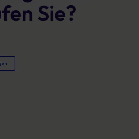
fen Sie?
Plakate
verringern und Ihren Ruf zu schützen.
Fesselndes Bildmaterial, das jeden Tag sicheres
Verhalten fördert.
gen