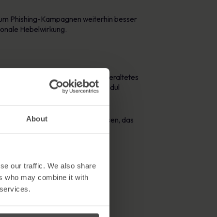
warum Phishing-Kampagnen weiterhin besser
ionale Hebelwirkung.
 zur Einhaltung von Vorschriften, veraltetes
n, kann ein jährliches Schulungsmodul
About
für Cybersicherheit schaffen müssen, das
se our traffic. We also share
ers who may combine it with
 services.