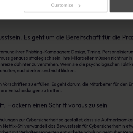
Customize
ss emotional ansprechende Schulungen zu einer stärkeren Wissen
rn sich nicht, weil sie Regeln auswendig lernen - sie ändern sich,
sstsein. Es geht um die Bereitschaft für die Prax
bstimmung ihrer Phishing-Kampagnen: Design, Timing, Personalisieru
ss genauso strategisch sein. Ihre Mitarbeiter müssen nicht nur in 
nreize dahinter zu verstehen. Wenn sie die psychologischen Takt
nehalten, nachdenken und nicht klicken.
 Vorschriften zu erfüllen. Es geht darum, die Mitarbeiter für den Ern
re Entscheidungen zu treffen.
, Hackern einen Schritt voraus zu sein
ungen zur Cybersicherheit so gestaltet, dass sie Aufmerksamkeit 
 Netflix-Stil verwandelt das Bewusstsein für Cybersicherheit in etw
beit mit Verhaltensexperten entwickelte Schulung geht über Regeln