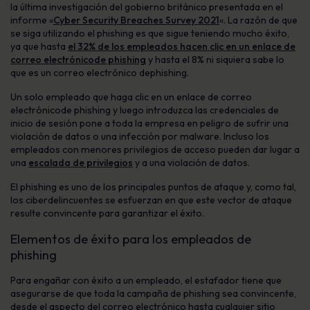
la última investigación del gobierno británico presentada en el
informe «
Cyber
Security
Breaches Survey 2021
«. La razón de que
se siga utilizando el
phishing
es que sigue teniendo mucho éxito,
ya que hasta
el 32% de los empleados hacen clic en un enlace de
correo electrónico
de phishing
y hasta el 8% ni siquiera sabe lo
que es un
correo electrónico de
phishing
.
Un solo empleado que haga clic en un enlace de
correo
electrónico
de phishing
y luego introduzca
las credenciales de
inicio de sesión pone a toda la empresa en peligro de sufrir una
violación de datos o una infección por malware. Incluso los
empleados con menores privilegios de acceso pueden dar lugar a
una
escalada de privilegios
y a una violación de datos.
El phishing
es uno de los principales puntos de ataque y, como tal,
los ciberdelincuentes
se esfuerzan en que este vector de ataque
resulte convincente para garantizar el éxito.
Elementos de éxito para los empleados de
phishing
Para engañar con éxito a un empleado, el estafador tiene que
asegurarse de que toda la campaña de
phishing
sea convincente,
desde el aspecto del correo electrónico hasta cualquier sitio