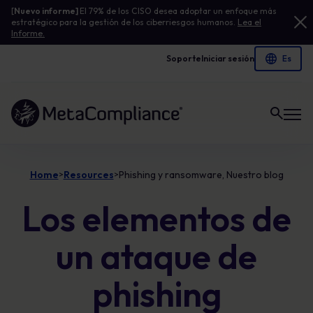
[
Nuevo informe]
El 79% de los CISO desea adoptar un enfoque más
estratégico para la gestión de los ciberriesgos humanos.
Lea el
Informe.
Soporte
Iniciar sesión
Enlace a la página de inicio
Home
Resources
Phishing y ransomware, Nuestro blog
>
>
Los elementos de
un ataque de
phishing