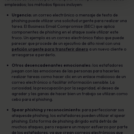
empleados; los métodos típicos incluyen:
Urgencia:
un
correo electrónico
o
mensaje de texto de
phishing
puede utilizar una solicitud urgente para realizar una
tarea. El Business Email Compromise (BEC) que aplica
componentes de
phishing
en el ataque suele utilizar este
truco. Un ejemplo es un correo electrónico falso que puede
parecer que procede de un ejecutivo de alto nivel con una
petición urgente para transferir dinero
a un nuevo cliente o
arriesgarse a perderlo.
Otros desencadenantes emocionales:
los estafadores
juegan con las emociones de las personas para hacerles
realizar tareas como hacer clic en un enlace malicioso de un
correo electrónico o facilitar información sensible. La
curiosidad, la preocupación por la seguridad, el deseo de
agradar y las ganas de hacer bien un trabajo se utilizan como
cebo para
el phishing
.
Spear
phishing
y reconocimiento
: para perfeccionar sus
ataques
de phishing
, los estafadores pueden utilizar
el spear
phishing
. Esta forma de
phishing
dirigido está detrás de
muchos ataques, pero requiere un mayor esfuerzo por parte
de los estafadores, ya que crean correos electrónicos que