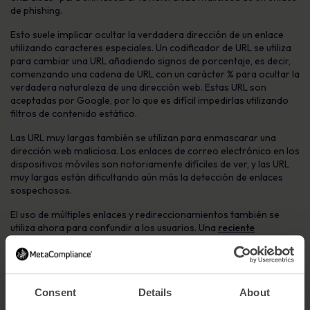
de
phishing
.
Esto suele implicar ocultar la verdadera dirección de un enlace
utilizando caracteres especiales. Un codificador de
URL
se utiliza
para cambiar una
URL
añadiendo signos de porcentaje, es decir,
comenzando una cadena de URL con un carácter % para ocultar la
verdadera naturaleza de una dirección web. Estas
URL
son
aceptadas por Google, por lo que es difícil impedirlas utilizando
filtros de contenido estático.
Las
URL
muy largas también se utilizan para enmascarar una
dirección web maliciosa. Los enlaces de correo electrónico en los
dispositivos móviles son notoriamente difíciles de ver, y las
URL
muy largas están dificultando aún más la detección de enlaces
sospechosos.
El uso de múltiples enlaces y redireccionamientos también se
utiliza ahora para confundir a los usuarios. Una
reciente
campaña de
phishing
con múltiples
redireccionamientos llevaba
a los usuarios a través de una serie de redireccionamientos,
terminando en una página reCaptcha de Google que finalmente
redirigía a una página falsa de Office 365 donde se robaban
las
Consent
Details
About
credenciales de
inicio de sesión.