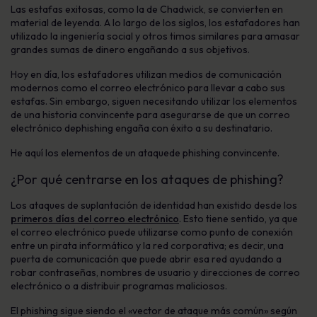
Las estafas
exitosas, como la de Chadwick, se convierten en
material de leyenda. A lo largo de los siglos, los estafadores han
utilizado
la ingeniería social
y otros
timos
similares para amasar
grandes sumas de dinero engañando a sus objetivos.
Hoy en día, los estafadores utilizan medios de comunicación
modernos como el correo electrónico para llevar a cabo sus
estafas
. Sin embargo, siguen necesitando utilizar los elementos
de una historia convincente para asegurarse de que un
correo
electrónico de
phishing
engaña con éxito a su
destinatario
.
He aquí los elementos de un
ataque
de phishing
convincente.
¿Por qué centrarse en
los ataques de phishing
?
Los ataques
de suplantación de identidad
han existido desde los
primeros días del correo electrónico
. Esto tiene sentido, ya que
el correo electrónico puede utilizarse como punto de conexión
entre un pirata informático y la red corporativa; es decir, una
puerta de comunicación que puede abrir esa red ayudando a
robar
contraseñas
, nombres de usuario y
direcciones de correo
electrónico
o a distribuir
programas maliciosos
.
El phishing
sigue siendo el «vector de ataque más común» según