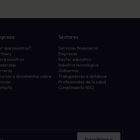
mpresa
Sectores
or qué nosotros?
Servicios financieros
rtners
Empresas
bre nosotros
Sector educativo
adership
Industria tecnológica
rreras
Gobiernos
cursos y documentos sobre
Trabajadores a distancia
encias
Profesionales de la salud
ntacto
Cumplimiento NIS2
Suscríbase a