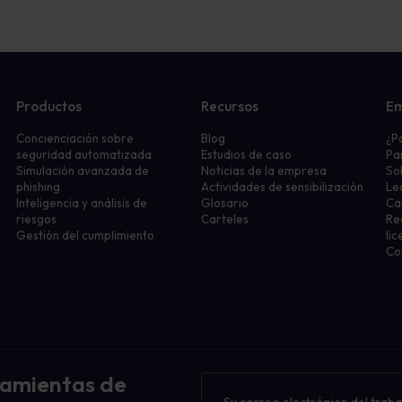
Productos
Recursos
E
Concienciación sobre
Blog
¿P
seguridad automatizada
Estudios de caso
Pa
Simulación avanzada de
Noticias de la empresa
So
phishing
Actividades de sensibilización
Le
Inteligencia y análisis de
Glosario
Ca
riesgos
Carteles
Re
Gestión del cumplimiento
lic
Co
ramientas de
Boletín
de