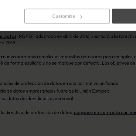
 de datos (también conocido como GDPR)
Customize
e Datos
(RGPD), adoptado en abril de 2016, sustituirá a la Directi
de 2018.
nueva normativa amplía los requisitos anteriores para recopilar,
 dé de forma explícita y no se marque por defecto. Los objetivos d
onales de protección de datos en una normativa unificada
cia de datos empresariales fuera de la Unión Europea
 los datos de identificación personal
 la directiva de protección de datos,
póngase en contacto con no