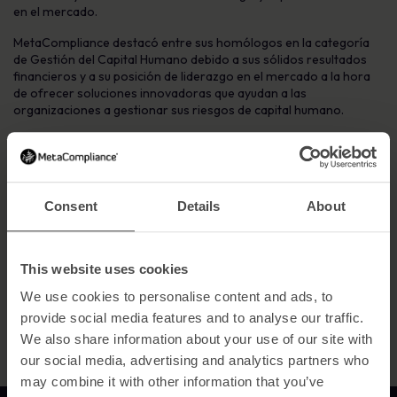
en el mercado.
MetaCompliance destacó entre sus homólogos en la categoría
de Gestión del Capital Humano debido a sus sólidos resultados
financieros y a su posición de liderazgo en el mercado a la hora
de ofrecer soluciones innovadoras que ayudan a las
organizaciones a gestionar sus riesgos de capital humano.
«Estamos encantados de recibir este premio y ser reconocidos
como la empresa de Gestión de Capital Humano con mejores
resultados por Megabuyte», dijo Robert O’Brien, CEO de
MetaCompliance. «Este prestigioso galardón es un testimonio de
Consent
Details
About
nuestro compromiso para ayudar a las organizaciones a
proteger a su personal de las amenazas de ciberseguridad,
cumplir con las regulaciones y mejorar su postura general de
seguridad».
This website uses cookies
Para leer
el informe de las empresas ganadoras de
We use cookies to personalise content and ads, to
2023
haga clic aquí
.
provide social media features and to analyse our traffic.
We also share information about your use of our site with
our social media, advertising and analytics partners who
may combine it with other information that you’ve