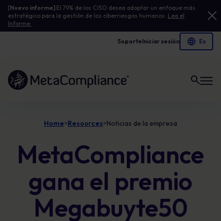
[
Nuevo informe]
El 79% de los CISO desea adoptar un enfoque más
estratégico para la gestión de los ciberriesgos humanos.
Lea el
Informe.
Soporte
Iniciar sesión
Enlace a la página de inicio
Home
Resources
Noticias de la empresa
>
>
MetaCompliance
gana el premio
Megabuyte50