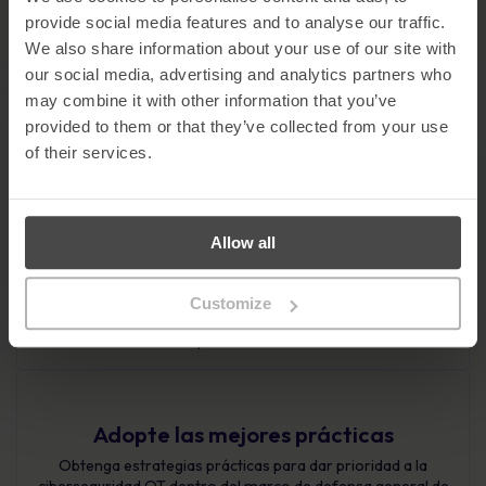
provide social media features and to analyse our traffic.
Explore cómo los sistemas OT, antes aislados, están ahora
We also share information about your use of our site with
expuestos a las ciberamenazas, con ejemplos del mundo
real como las paradas de fabricación o las brechas en las
our social media, advertising and analytics partners who
plataformas petrolíferas.
may combine it with other information that you’ve
provided to them or that they’ve collected from your use
of their services.
Mitigar las principales amenazas
Riesgos de los dispositivos USB: Evite la infiltración de
malware mediante políticas estrictas de uso de dispositivos.
Allow all
Seguridad de contraseñas: Implemente prácticas de
contraseñas seguras para proteger los sistemas. Phishing e
ingeniería social: Reconozca y contrarreste las tácticas de
Customize
los ciberdelincuentes, como los correos electrónicos
maliciosos y las estafas telefónicas.
Adopte las mejores prácticas
Obtenga estrategias prácticas para dar prioridad a la