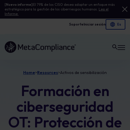
[
Nuevo informe]
El 79% de los CISO desea adoptar un enfoque más
estratégico para la gestión de los ciberriesgos humanos.
Lea el
Informe.
Soporte
Iniciar sesión
Enlace a la página de inicio
Home
Resources
Activos de sensibilización
>
>
Formación en
ciberseguridad
OT: Protección de