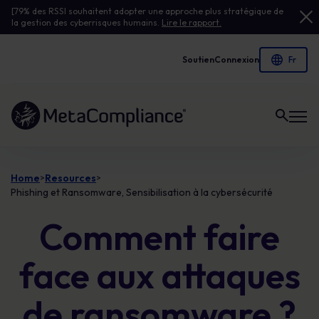
[79% des RSSI souhaitent adopter une approche plus stratégique de
la gestion des cyberrisques humains.
Lire le rapport.
Soutien
Connexion
Lien vers la page d'accueil
Home
Resources
>
>
Phishing et Ransomware, Sensibilisation à la cybersécurité
Comment faire
face aux attaques
de ransomware ?