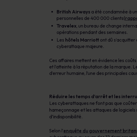
British Airways
a été condamnée à une 
personnelles de 400 000 clients
(rappo
Travelex
, un bureau de change interna
opérations pendant des semaines.
Les
hôtels Marriott
ont dû s’acquitter
cyberattaque majeure.
Ces affaires mettent en évidence les coûts
et l’atteinte à la réputation de la marque. 
d’erreur humaine, l’une des principales ca
Réduire les temps d’arrêt et les interru
Les cyberattaques ne font pas que coûter d
hameçonnage et les attaques de logiciels 
d’indisponibilité.
Selon l’
enquête du gouvernement britanni