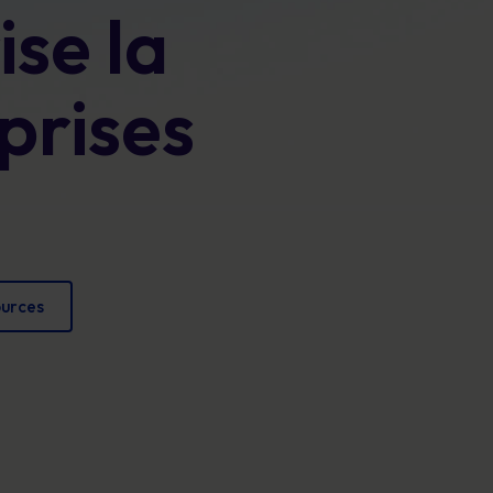
ise la
Affiches
conformité et protéger votre réputation.
Des images attrayantes qui renforcent chaque
jour les comportements sécuritaires.
prises
ources