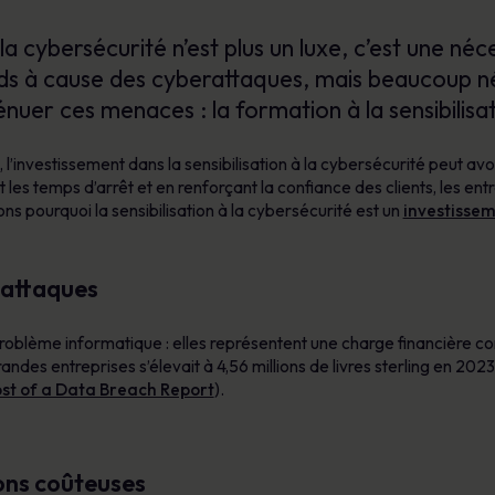
à la cybersécurité n’est plus un luxe, c’est une n
rds à cause des cyberattaques, mais beaucoup né
énuer ces menaces : la formation à la sensibilisa
l’investissement dans la sensibilisation à la cybersécurité peut avoir
t les temps d’arrêt et en renforçant la confiance des clients, les en
ons pourquoi la sensibilisation à la cybersécurité est un
investissem
-attaques
roblème informatique : elles représentent une charge financière c
des entreprises s’élevait à 4,56 millions de livres sterling en 2023
ost of a Data Breach Report
).
ons coûteuses