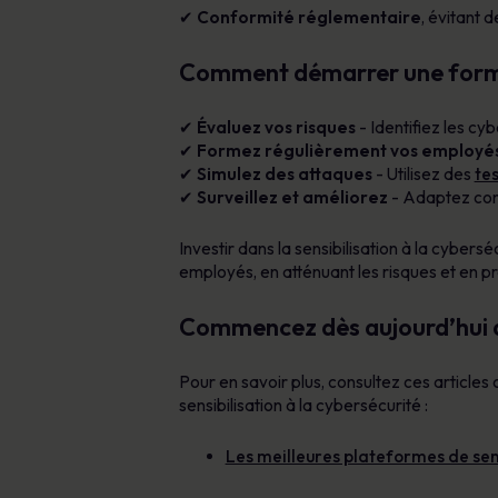
✔
Conformité réglementaire
, évitant 
Comment démarrer une formati
✔
Évaluez vos risques
- Identifiez les cy
✔
Formez régulièrement vos employé
✔
Simulez des attaques
- Utilisez des
te
✔
Surveillez et améliorez
- Adaptez cont
Investir dans la sensibilisation à la cybersé
employés, en atténuant les risques et en pr
Commencez dès aujourd’hui av
Pour en savoir plus, consultez ces article
sensibilisation à la cybersécurité :
Les meilleures plateformes de sen