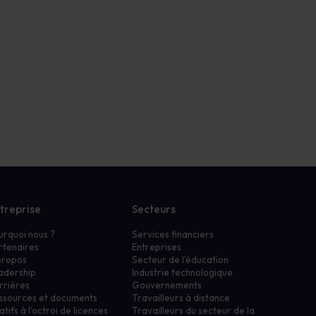
treprise
Secteurs
urquoi nous ?
Services financiers
rtenaires
Entreprises
propos
Secteur de l'éducation
adership
Industrie technologique
rrières
Gouvernements
ssources et documents
Travailleurs à distance
atifs à l'octroi de licences
Travailleurs du secteur de la