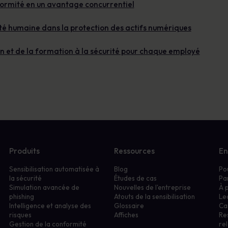
formité en un avantage concurrentiel
rité humaine dans la protection des actifs numériques
ion et de la formation à la sécurité pour chaque employé
Produits
Ressources
En
Sensibilisation automatisée à
Blog
Po
la sécurité
Études de cas
Pa
Simulation avancée de
Nouvelles de l'entreprise
À 
phishing
Atouts de la sensibilisation
Le
Intelligence et analyse des
Glossaire
Ca
risques
Affiches
Re
Gestion de la conformité
rel