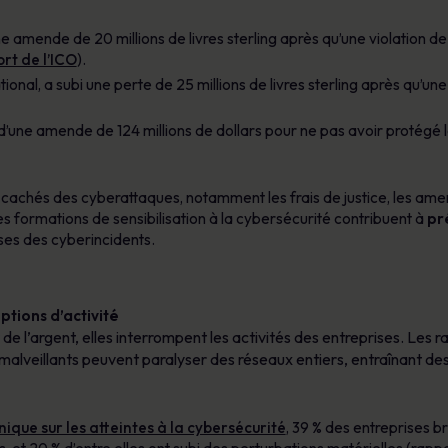
amende de 20 millions de livres sterling après qu’une violation 
rt de l’ICO
).
tional, a subi une perte de 25 millions de livres sterling après qu’
 d’une amende de 124 millions de dollars pour ne pas avoir protégé le
 cachés des cyberattaques, notamment les frais de justice, les amen
Les formations de sensibilisation à la cybersécurité contribuent à
pr
uses des cyberincidents.
ptions d’activité
e l’argent, elles interrompent les activités des entreprises. Les 
malveillants peuvent paralyser des réseaux entiers, entraînant des
que sur les atteintes à la cybersécurité
, 39 % des entreprises b