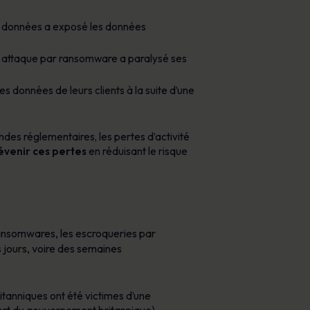
de données a exposé les données
une attaque par ransomware a paralysé ses
s données de leurs clients à la suite d’une
des réglementaires, les pertes d’activité
évenir ces pertes
en réduisant le risque
ransomwares, les escroqueries par
 jours, voire des semaines
ritanniques ont été victimes d’une