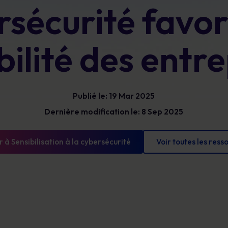
Bénéficiez d’une visibilité claire sur les
sécurité favor
Glossaire
risques humains pour prioriser vos actions,
Les définitions de la cybersécurité que vous
réduire votre exposition et démontrer des
devez connaître
progrès mesurables.
bilité des entre
Publié le: 19 Mar 2025
Dernière modification le: 8 Sep 2025
 à Sensibilisation à la cybersécurité
Voir toutes les ress