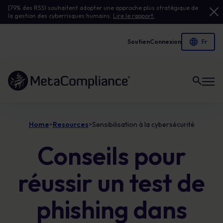
[79% des RSSI souhaitent adopter une approche plus stratégique de
la gestion des cyberrisques humains.
Lire le rapport.
Soutien
Connexion
Lien vers la page d'accueil
Home
Resources
Sensibilisation à la cybersécurité
>
>
Conseils pour
réussir un test de
phishing dans