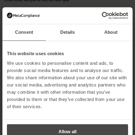
Nombre de personnes ayant cliqué sur les liens.
Nombre de personnes ayant transmis des informations
sensibles.
Nombre de personnes ayant signalé des courriels
Consent
Details
About
d’hameçonnage.
Au fil du temps, vous devriez constater une diminution du nombre
de clics et une augmentation du nombre de rapports. Le
This website uses cookies
personnel qui clique ou soumet des informations devrait recevoir
We use cookies to personalise content and ads, to
une formation supplémentaire, tandis que ceux qui adoptent des
comportements solides en matière de sécurité devraient être
provide social media features and to analyse our traffic.
reconnus.
We also share information about your use of our site with
our social media, advertising and analytics partners who
Intégrer les tests de phishing dans un programme
may combine it with other information that you’ve
de sécurité plus large
provided to them or that they’ve collected from your use
Les tests de phishing sont plus efficaces dans le cadre d’un
of their services.
programme plus large de sensibilisation à la cybersécurité
.
Complétez les simulations par des formations en ligne, des blogs,
des affiches et des infographies pour renforcer les messages
clés et améliorer la culture de la sécurité dans l’ensemble de
Allow all
l’entreprise.