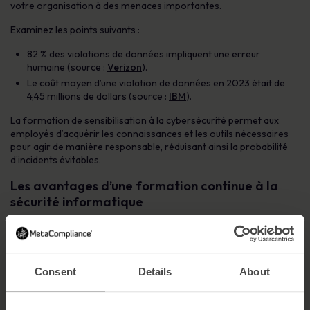
votre organisation à des menaces importantes.
Examinez les points suivants :
82 % des violations de données impliquent une erreur
humaine (source :
Verizon
).
Le coût moyen d’une violation de données en 2023 était de
4,45 millions de dollars (source :
IBM
).
La formation de sensibilisation à la cybersécurité permet aux
employés d’acquérir les connaissances et les outils nécessaires
pour agir de manière responsable, réduisant ainsi la probabilité
d’incidents évitables.
Les avantages d’une formation continue à la
sécurité informatique
Une formation unique est insuffisante. Le paysage des
cybermenaces évolue rapidement et les employés ont besoin de
mises à jour régulières pour rester préparés.
Consent
Details
About
La formation continue offre des avantages décisifs :
Réduction des erreurs humaines :
Des sessions régulières