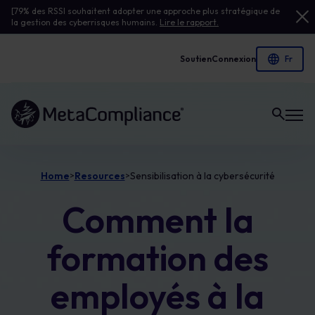
[79% des RSSI souhaitent adopter une approche plus stratégique de
la gestion des cyberrisques humains.
Lire le rapport.
Soutien
Connexion
Lien vers la page d'accueil
Home
Resources
Sensibilisation à la cybersécurité
>
>
Comment la
formation des
employés à la