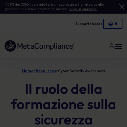
[
Il
79% dei CISO vuole adottare un approccio più strategico alla
gestione del rischio informatico umano.
Leggi il rapporto.
Supporto
Accedi
Link alla homepage
Home
Resources
Cyber Security Awareness
>
>
Il ruolo della
formazione sulla
sicurezza