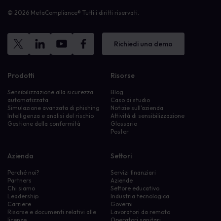
© 2026 MetaCompliance® Tutti i diritti riservati.
Richiedi una demo
Prodotti
Risorse
Sensibilizzazione alla sicurezza
Blog
automatizzata
Caso di studio
Simulazione avanzata di phishing
Notizie sull'azienda
Intelligenza e analisi del rischio
Attività di sensibilizzazione
Gestione della conformità
Glossario
Poster
Azienda
Settori
Perché noi?
Servizi finanziari
Partners
Aziende
Chi siamo
Settore educativo
Leadership
Industria tecnologica
Carriere
Governi
Risorse e documenti relativi alle
Lavoratori da remoto
licenze
Operatori sanitari