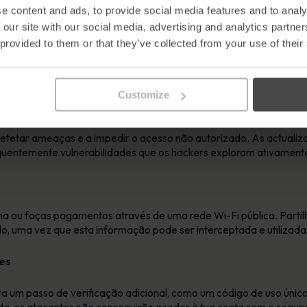
e content and ads, to provide social media features and to analy
 our site with our social media, advertising and analytics partn
 provided to them or that they’ve collected from your use of their
 de entrada e de saída e bloqueia actividades suspeitas. Embora 
rtante camada de defesa quando utilizas uma rede Wi-Fi pública.
Customize
tualizado
detetar ameaças e a impedir o acesso não autorizado. As actualiz
quentemente vulnerabilidades que os hackers exploram ativament
ha ou faças pagamentos através de uma rede Wi-Fi pública. Parti
o, uma vez que esta informação pode ser interceptada e utilizada
es
ta um passo de verificação adicional, como um código de uso úni