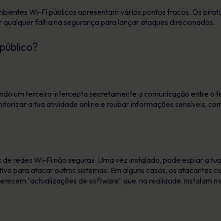
bientes Wi-Fi públicos apresentam vários pontos fracos. Os pirat
r qualquer falha na segurança para lançar ataques direcionados.
público?
o um terceiro intercepta secretamente a comunicação entre o teu 
torizar a tua atividade online e roubar informações sensíveis, co
de redes Wi-Fi não seguras. Uma vez instalado, pode espiar a tua
ositivo para atacar outros sistemas. Em alguns casos, os atacante
erecem “actualizações de software” que, na realidade, instalam m