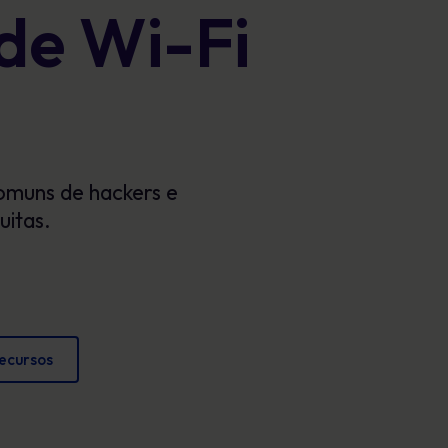
de Wi-Fi
Cartazes
conformidade e proteger a reputação
Imagens envolventes que reforçam o
comportamento seguro todos os dias.
comuns de hackers e
uitas.
recursos