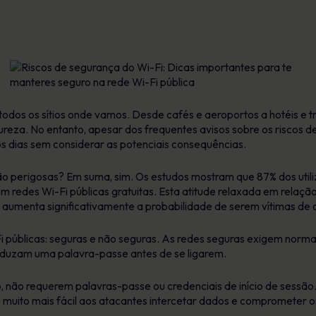
todos os sítios onde vamos. Desde cafés e aeroportos a hotéis e t
reza. No entanto, apesar dos frequentes avisos sobre os riscos d
 os dias sem considerar as potenciais consequências.
tão perigosas? Em suma, sim. Os estudos mostram que 87% dos util
m redes Wi-Fi públicas gratuitas. Esta atitude relaxada em relação
 aumenta significativamente a probabilidade de serem vítimas de 
-Fi públicas: seguras e não seguras. As redes seguras exigem norm
roduzam uma palavra-passe antes de se ligarem.
o, não requerem palavras-passe ou credenciais de início de sessã
uito mais fácil aos atacantes intercetar dados e comprometer os 