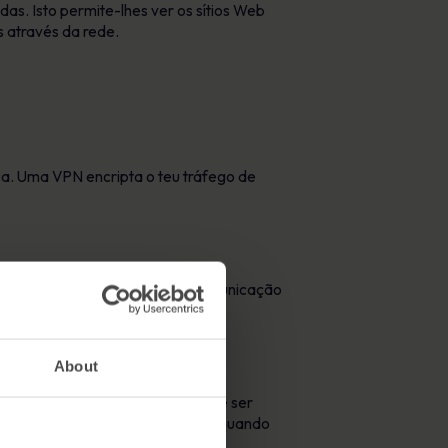
as. Isto permite-lhes ver os sítios Web
s através da rede.
ca. Uma VPN encripta o teu tráfego de
fica seguro e significa que a comunicação
diatamente o site.
About
 Normalmente, esta definição pode ser
elecionar a opção “rede pública” quando