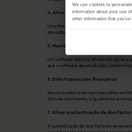
We use cookies to personalis
information about your use of
4. Ativa a tua firewall
other information that you’ve
Uma firewall monitoriza o tráfego de rede
ativação da firewall acrescenta uma impo
5. Mantém o software de segurança a
Um software antivírus atualizado ajuda a 
que o software desatualizado contém fre
6. Evita transacções financeiras
Nunca acedas a serviços bancários em lin
data de nascimento, é igualmente arriscad
7. Ativar a autenticação de dois factor
A autenticação de dois factores acrescen