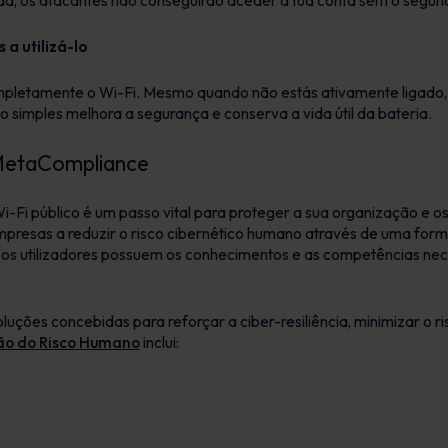
a, os atacantes não conseguirão aceder à tua conta sem o segund
 a utilizá-lo
pletamente o Wi-Fi. Mesmo quando não estás ativamente ligado, o
 simples melhora a segurança e conserva a vida útil da bateria.
 MetaCompliance
-Fi público é um passo vital para proteger a sua organização e o
resas a reduzir o risco cibernético humano através de uma form
que os utilizadores possuem os conhecimentos e as competências n
luções concebidas para reforçar a ciber-resiliência, minimizar o r
ão do Risco Humano
inclui: