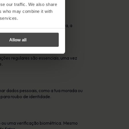
se our traffic. We also share
ers who may combine it with
 services.
não ofereça uma proteção completa, a
Allow all
ações regulares são essenciais, uma vez
e.
lhar dados pessoais, como a tua morada ou
 para roubo de identidade.
co ou uma verificação biométrica. Mesmo