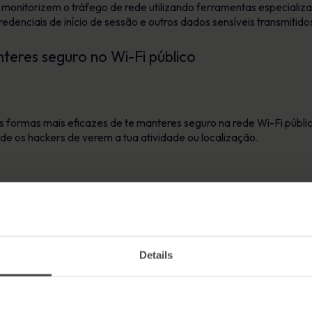
 monitorizem o tráfego de rede utilizando ferramentas especializad
redenciais de início de sessão e outros dados sensíveis transmitido
teres seguro no Wi-Fi público
 formas mais eficazes de te manteres seguro na rede Wi-Fi públi
ede os hackers de verem a tua atividade ou localização.
vega sempre nos sítios Web utilizando ligações HTTPS. O “S” signi
. Se o teu browser apresentar um aviso “Não seguro”, abandona ime
Details
itar que outras pessoas na mesma rede acedam aos teus ficheiros.
ema ou do painel de controlo. Os utilizadores do Windows devem s