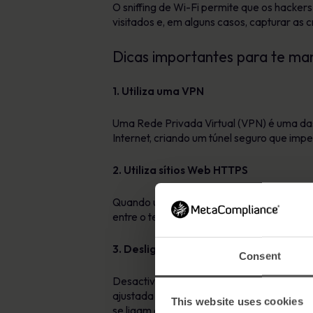
O sniffing de Wi-Fi permite que os hackers
visitados e, em alguns casos, capturar as c
Dicas importantes para te man
1. Utiliza uma VPN
Uma Rede Privada Virtual (VPN) é uma das
Internet, criando um túnel seguro que imp
2. Utiliza sítios Web HTTPS
Quando uma VPN não estiver disponível, na
entre o teu browser e o site é encriptada
3. Desliga a partilha de ficheiros
Consent
Desactiva a partilha de ficheiros para ev
ajustada através das preferências do sist
This website uses cookies
se ligam a uma rede Wi-Fi desconhecida.