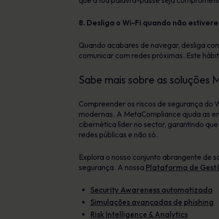
que a tua palavra-passe seja comprometid
8. Desliga o Wi-Fi quando não estiveres
Quando acabares de navegar, desliga com
comunicar com redes próximas. Este hábito
Sabe mais sobre as soluções
Compreender os riscos de segurança do Wi
modernas. A MetaCompliance ajuda as emp
cibernética líder no sector, garantindo 
redes públicas e não só.
Explora o nosso conjunto abrangente de so
segurança. A nossa
Plataforma de Gest
Security Awareness automatizada
Simulações avançadas de phishing
Risk Intelligence & Analytics