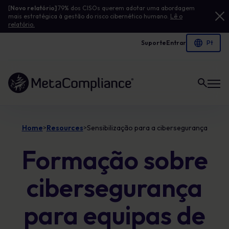
[
Novo relatório]
79% dos CISOs querem adotar uma abordagem
mais estratégica à gestão do risco cibernético humano.
Lê o
relatório.
Suporte
Entrar
Ligação à página inicial
Home
Resources
Sensibilização para a cibersegurança
>
>
Formação sobre
cibersegurança
para equipas de