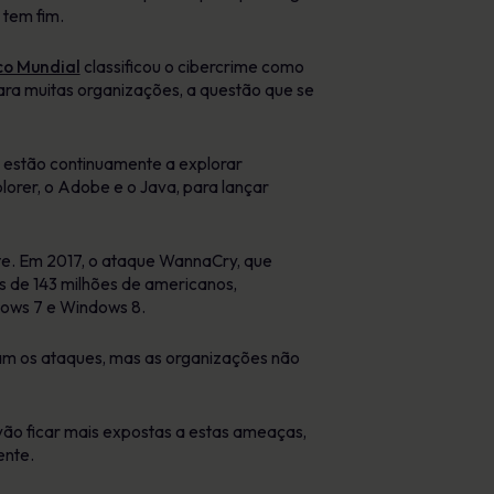
 tem fim.
o Mundial
classificou o cibercrime como
para muitas organizações, a questão que se
 estão continuamente a explorar
plorer, o Adobe e o Java, para lançar
te. Em 2017, o ataque WannaCry, que
s de 143 milhões de americanos,
dows 7 e Windows 8.
ram os ataques, mas as organizações não
ão ficar mais expostas a estas ameaças,
ente.