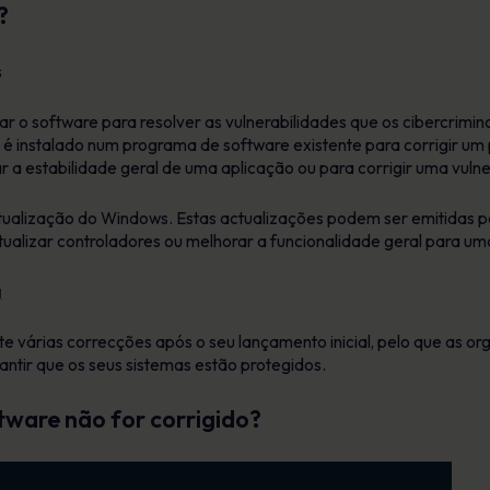
?
zar o software para resolver as vulnerabilidades que os cibercrimi
é instalado num programa de software existente para corrigir um
r a estabilidade geral de uma aplicação ou para corrigir uma vuln
lização do Windows. Estas actualizações podem ser emitidas para
tualizar controladores ou melhorar a funcionalidade geral para uma
g
 várias correcções após o seu lançamento inicial, pelo que as or
ntir que os seus sistemas estão protegidos.
ftware não for corrigido?