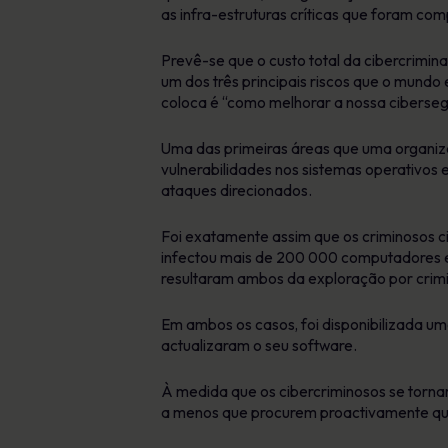
as infra-estruturas críticas que foram co
Prevê-se que o custo total da cibercrimina
um dos três principais riscos que o mundo
coloca é “como melhorar a nossa ciberse
Uma das primeiras áreas que uma organiza
vulnerabilidades nos sistemas operativos e
ataques direcionados.
Foi exatamente assim que os criminosos 
infectou mais de 200 000 computadores em
resultaram ambos da exploração por crimi
Em ambos os casos, foi disponibilizada u
actualizaram o seu software.
À medida que os cibercriminosos se torna
a menos que procurem proactivamente quai