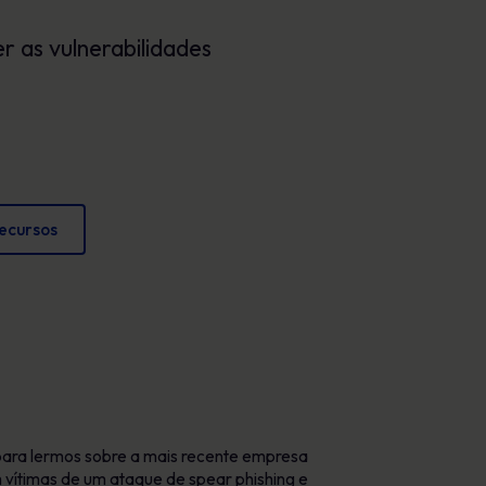
Cartazes
conformidade e proteger a reputação
r as vulnerabilidades
Imagens envolventes que reforçam o
comportamento seguro todos os dias.
recursos
 para lermos sobre a mais recente empresa
 vítimas de um ataque de spear phishing e