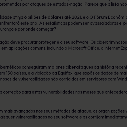
mprometidas por ataques de estados-nação. Parece que a lista não
lidade atinja
6 biliões de dólares
até 2021, e o O
Fórum Económic
 enfrentará este ano. As estatísticas podem ser avassaladoras e, 
gurança e por onde começar?
ção deve procurar proteger é o seu software. Os cibercriminosos
 em aplicações comuns, incluindo o Microsoft Office, o Internet Ex
cibernéticos conseguiram
maiores ciberataques
da história recen
 150 países, e a violação da Equifax, que expôs os dados de mai
nosos de vulnerabilidades não corrigidas em servidores com Win
ma correção para estas vulnerabilidades nos meses que antecede
m mais avançados nos seus métodos de ataque, as organizações v
squer vulnerabilidades no seu software e as corrijam imediatam