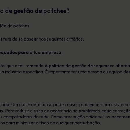
ica de gestão de patches?
es
terá de se basear nos seguintes critérios.
dequados para a tua empresa
vital que o teu remendo
A política de gestão de
segurança aborda 
ua indústria específica. É importante ter uma pessoa ou equipa de
plicada. Um patch defeituoso pode causar problemas com o sistema 
as. Para reduzir o risco de ocorrência de problemas, cada correç
s os computadores da rede. Como precaução adicional, os lançame
s para minimizar o risco de qualquer perturbação.