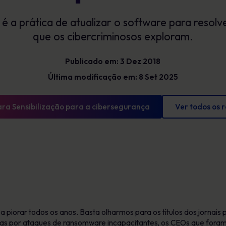
Glossário
exposição e mostrar progressos
é a prática de atualizar o software para resolve
mensuráveis
Definições de cibersegurança que tens de
conhecer
que os cibercriminosos exploram.
Publicado em: 3 Dez 2018
Última modificação em: 8 Set 2025
ara Sensibilização para a cibersegurança
Ver todos os 
 piorar todos os anos. Basta olharmos para os títulos dos jornais
das por ataques de ransomware incapacitantes, os CEOs que foram