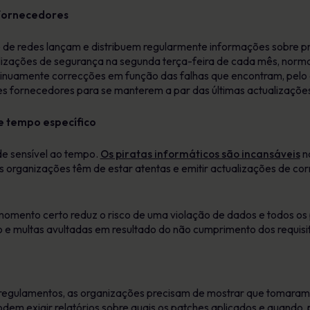
 fornecedores
e de redes lançam e distribuem regularmente informações sobre 
alizações de segurança na segunda terça-feira de cada mês, norm
inuamente correcções em função das falhas que encontram, pelo 
s fornecedores para se manterem a par das últimas actualizaçõe
e tempo específico
de sensível ao tempo.
Os piratas informáticos são incansáveis
na
as organizações têm de estar atentas e emitir actualizações de co
momento certo reduz o risco de uma violação de dados e todos o
 e multas avultadas em resultado do não cumprimento dos requisi
egulamentos, as organizações precisam de mostrar que tomaram 
dem exigir relatórios sobre quais os patches aplicados e quando, 