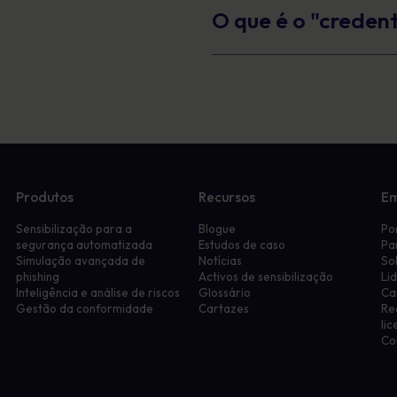
O que é o "credent
Produtos
Recursos
E
Sensibilização para a
Blogue
Po
segurança automatizada
Estudos de caso
Pa
Simulação avançada de
Notícias
So
phishing
Activos de sensibilização
Li
Inteligência e análise de riscos
Glossário
Ca
Gestão da conformidade
Cartazes
Re
li
Co