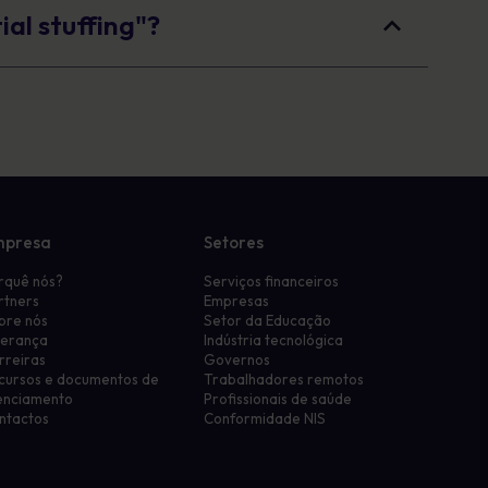
ial stuffing"?
mpresa
Setores
rquê nós?
Serviços financeiros
rtners
Empresas
bre nós
Setor da Educação
derança
Indústria tecnológica
rreiras
Governos
cursos e documentos de
Trabalhadores remotos
cenciamento
Profissionais de saúde
ntactos
Conformidade NIS