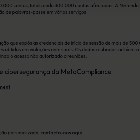
.000 contas, totalizando 300.000 contas afectadas. A Nintendo r
ção de palavras-passe em vários serviços.
ção que expôs as credenciais de início de sessão de mais de 500 0
es obtidas em violações anteriores. Os dados roubados incluíam cre
tindo o acesso não autorizado a reuniões.
de cibersegurança da MetaCompliance
ment
ção personalizada,
contacta-nos aqui
.