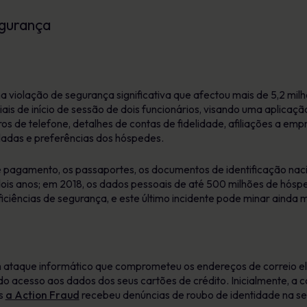
egurança
 violação de segurança significativa que afectou mais de 5,2 mil
s de início de sessão de dois funcionários, visando uma aplicaçã
os de telefone, detalhes de contas de fidelidade, afiliações a em
ladas e preferências dos hóspedes.
 pagamento, os passaportes, os documentos de identificação nacio
ois anos; em 2018, os dados pessoais de até 500 milhões de hósp
ficiências de segurança, e este último incidente pode minar ainda 
 ataque informático que comprometeu os endereços de correio el
 tido acesso aos dados dos seus cartões de crédito. Inicialmente,
as
a Action Fraud
recebeu denúncias de roubo de identidade na se