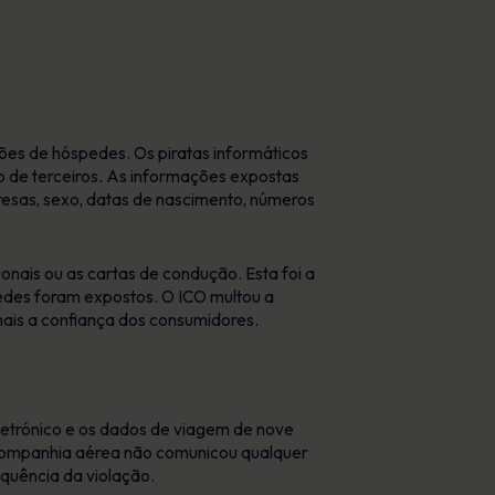
hões de hóspedes. Os piratas informáticos
o de terceiros. As informações expostas
presas, sexo, datas de nascimento, números
nais ou as cartas de condução. Esta foi a
edes foram expostos. O ICO multou a
mais a confiança dos consumidores.
etrónico e os dados de viagem de nove
 a companhia aérea não comunicou qualquer
quência da violação.