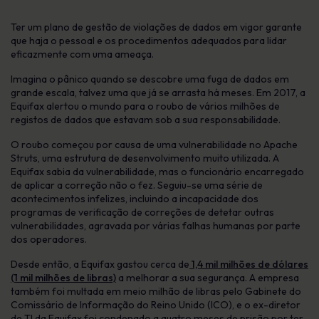
Ter um plano de gestão de violações de dados em vigor garante
que haja o pessoal e os procedimentos adequados para lidar
eficazmente com uma ameaça.
Imagina o pânico quando se descobre uma fuga de dados em
grande escala, talvez uma que já se arrasta há meses. Em 2017, a
Equifax alertou o mundo para o roubo de vários milhões de
registos de dados que estavam sob a sua responsabilidade.
O roubo começou por causa de uma vulnerabilidade no Apache
Struts, uma estrutura de desenvolvimento muito utilizada. A
Equifax sabia da vulnerabilidade, mas o funcionário encarregado
de aplicar a correção não o fez. Seguiu-se uma série de
acontecimentos infelizes, incluindo a incapacidade dos
programas de verificação de correções de detetar outras
vulnerabilidades, agravada por várias falhas humanas por parte
dos operadores.
Desde então, a Equifax gastou cerca de
1,4 mil milhões de dólares
(1 mil milhões de libras)
a melhorar a sua segurança. A empresa
também foi multada em meio milhão de libras pelo Gabinete do
Comissário de Informação do Reino Unido (ICO), e o ex-diretor
de TI da Equifax foi condenado a quatro meses de prisão por ter