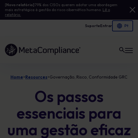
[
Novo relatório]
79% dos CISOs querem adotar uma abordagem
mais estratégica à gestão do risco cibernético humano.
Lê o
relatório.
Suporte
Entrar
Ligação à página inicial
Home
Resources
Governação, Risco, Conformidade GRC
>
>
Os passos
essenciais para
uma gestão eficaz