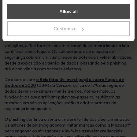
prestadores de serviços de Internet e telecomunicações), uma
violação de dados pessoais tem de ser comunicada à
ICO o mais
Allow all
tardar 24 horas
após a deteção.
A equipa
Customize
Ao envolver os colaboradores no processo de gestão de
violações, estes tornam-se um recurso de primeira linha na luta
contra os ciberataques. Os colaboradores e a equipa de
segurança cobrem um vasto leque de potenciais vulnerabilidades,
desde a exposição acidental de dados, passando pelo phishing,
até à conivência com hackers externos.
De acordo com
o Relatório de Investigação sobre Fugas de
Dados de 2020
(DBIR) da Verizon, cerca de 17% das fugas de
dados devem-se simplesmente a erros. Por exemplo, os
funcionários que partilham palavras-passe ou reutilizam as
mesmas em várias aplicações estão a adotar práticas de
segurança inadequadas.
O phishing continua a ser a arma preferida dos cibercriminosos;
os autores de phishing adoram
imitar marcas como a Microsoft
para enganar os utilizadores e levá-los a revelar credenciais
empresariais. A formação em sensibilização para a segurança