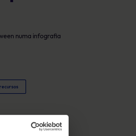
Cartazes
conformidade e proteger a reputação
Imagens envolventes que reforçam o
comportamento seguro todos os dias.
oween numa infografia
 recursos