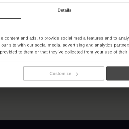
Details
do ano, achamos que é justo partilhar os facto
ra te causar arrepios durante a noite.
por aí a tentar defraudar-te a ti e à tua empresa de tudo, desde
e content and ads, to provide social media features and to analy
dimensão da pirataria informática. É o suficiente para te deixar a 
 our site with our social media, advertising and analytics partn
 provided to them or that they’ve collected from your use of their
e é tão importante manteres-te a ti e à tua empresa vigilantes no 
Customize
 a combater o medo dos ataques de ransomware e phishing. Se qu