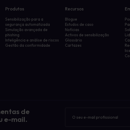
Produtos
Recursos
E
Sensibilização para a
Blogue
Po
segurança automatizada
Estudos de caso
Pa
Simulação avançada de
Notícias
So
phishing
Activos de sensibilização
Li
Inteligência e análise de riscos
Glossário
Ca
Gestão da conformidade
Cartazes
Re
li
Co
mentas de
Boletim
informativo
u e-mail.