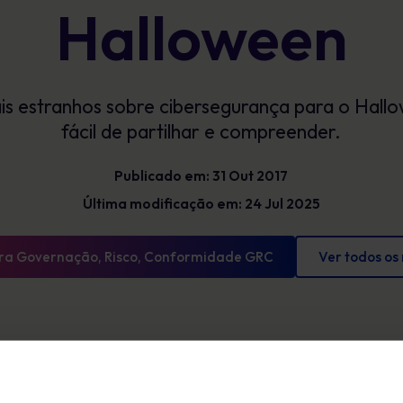
Halloween
Glossário
exposição e mostrar progressos
mensuráveis
Definições de cibersegurança que tens de
conhecer
is estranhos sobre cibersegurança para o Hall
fácil de partilhar e compreender.
Publicado em: 31 Out 2017
Última modificação em: 24 Jul 2025
ara Governação, Risco, Conformidade GRC
Ver todos os