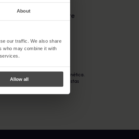
About
s mais assustadores sobre
 dinheiro a documentos altamente
se our traffic. We also share
tremer nas botas.
ers who may combine it with
 services.
que diz respeito à segurança cibernética.
Allow all
iseres mais informações sobre estas