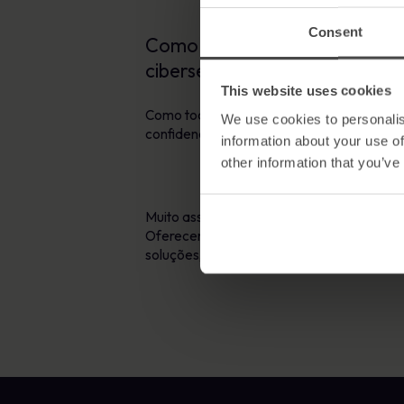
Consent
Como é o dia mais assustador 
cibersegurança, concebidos pa
This website uses cookies
Como todos sabemos, há muitos fantasmas 
We use cookies to personalis
confidenciais. O que talvez não saibas é a 
information about your use of
other information that you’ve
Muito assustador, não achas? É por isso qu
Oferecemos soluções que te podem ajudar
soluções, podes encontrá-las
aqui.