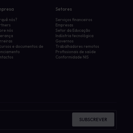
mpresa
Setores
rquê nós?
Serviços financeiros
rtners
Empresas
bre nós
Setor da Educação
derança
Indústria tecnológica
rreiras
Governos
cursos e documentos de
Trabalhadores remotos
cenciamento
Profissionais de saúde
ntactos
Conformidade NIS
SUBSCREVER