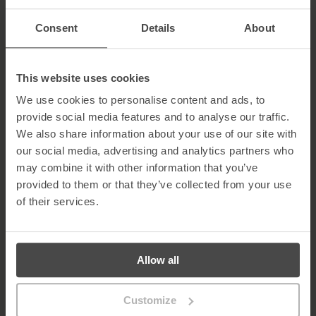
Aprendizagem e comunicação de incidentes a
qualquer hora, em qualquer lugar
Consent
Details
About
Uma das principais melhorias foi a introdução de um modelo de
aprendizagem
“a qualquer hora, em qualquer lugar”
,
This website uses cookies
permitindo que os funcionários concluam a formação quando
lhes for conveniente.
We use cookies to personalise content and ads, to
A MetaCompliance também implementou uma
funcionalidade
provide social media features and to analyse our traffic.
de comunicação de incidentes
integrada com o processo
“Big
We also share information about your use of our site with
Red Button”
existente na DAERA. Isto simplificou a comunicação
de incidentes, permitindo respostas mais rápidas a potenciais
our social media, advertising and analytics partners who
ameaças cibernéticas.
may combine it with other information that you’ve
provided to them or that they’ve collected from your use
Os resultados
of their services.
A transformação proporcionou um sucesso imediato e
mensurável.
O envolvimento dos empregados aumentou de 49% para
90%
em poucas semanas
Allow all
3.900 empregados adoptaram rapidamente o novo formato
de formação
Customize
A comunicação de incidentes tornou-se mais rápida e