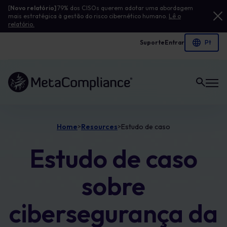
[
Novo relatório]
79% dos CISOs querem adotar uma abordagem
mais estratégica à gestão do risco cibernético humano.
Lê o
relatório.
Suporte
Entrar
Ligação à página inicial
Home
Resources
Estudo de caso
>
>
Estudo de caso
sobre
cibersegurança da