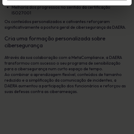
eficiente
Melhoria dos progressos no sentido da certificação
ISO27001
Os conteúdos personalizados e cativantes reforçaram
significativamente a postura geral de cibersegurança da DAERA.
Cria uma formação personalizada sobre
cibersegurança
Através da sua colaboração com a MetaCompliance, a DAERA
transformou com sucesso o seu programa de sensibilização
para a cibersegurança num curto espaço de tempo.
Ao combinar a aprendizagem flexível, conteúdos de tamanho
reduzido e a simplificação da comunicação de incidentes, a
DAERA aumentou a participação dos funcionários e reforçou as
suas defesas contra as ciberameaças.