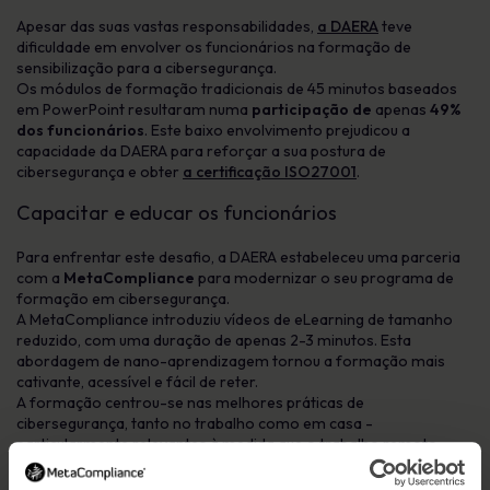
Apesar das suas vastas responsabilidades,
a DAERA
teve
dificuldade em envolver os funcionários na formação de
sensibilização para a cibersegurança.
Os módulos de formação tradicionais de 45 minutos baseados
em PowerPoint resultaram numa
participação de
apenas
49%
dos funcionários
. Este baixo envolvimento prejudicou a
capacidade da DAERA para reforçar a sua postura de
cibersegurança e obter
a certificação ISO27001
.
Capacitar e educar os funcionários
Para enfrentar este desafio, a DAERA estabeleceu uma parceria
com a
MetaCompliance
para modernizar o seu programa de
formação em cibersegurança.
A MetaCompliance introduziu vídeos de eLearning de tamanho
reduzido, com uma duração de apenas 2-3 minutos. Esta
abordagem de nano-aprendizagem tornou a formação mais
cativante, acessível e fácil de reter.
A formação centrou-se nas melhores práticas de
cibersegurança, tanto no trabalho como em casa -
particularmente relevantes à medida que o trabalho remoto
aumentou após a pandemia de COVID-19.