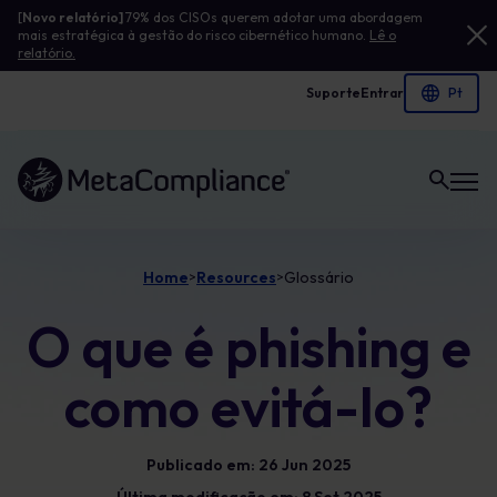
[
Novo relatório]
79% dos CISOs querem adotar uma abordagem
mais estratégica à gestão do risco cibernético humano.
Lê o
relatório.
Suporte
Entrar
Ligação à página inicial
Home
Resources
Glossário
>
>
O que é phishing e
como evitá-lo?
Publicado em: 26 Jun 2025