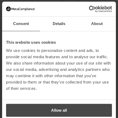
Perda de propriedade intelectual
Roubo de fundos de contas de empresas e clientes
Danos à reputação
Transacções não autorizadas
Consent
Details
About
Fraude com cartões de crédito
Instalação de malware e ransomware
Acesso a sistemas para lançar futuros ataques
This website uses cookies
Como evitar o phishing
We use cookies to personalise content and ads, to
provide social media features and to analyse our traffic.
O MetaPhish, o nosso
software de simulação de phishing
, foi
We also share information about your use of our site with
concebido para fornecer aos clientes uma poderosa defesa
our social media, advertising and analytics partners who
contra os ataques de phishing, formando os funcionários para
identificarem e responderem adequadamente a estas ameaças.
may combine it with other information that you’ve
O software contém uma biblioteca de experiências de
provided to them or that they’ve collected from your use
aprendizagem inteligentes, tais como infografias, avisos e vídeos
of their services.
de formação e, ao contrário de outras soluções de phishing, o
software permite que o utilizador comunique com o
administrador.
O MetaPhish
permite que as organizações descubram até que
Allow all
ponto a sua empresa é suscetível a e-mails de phishing