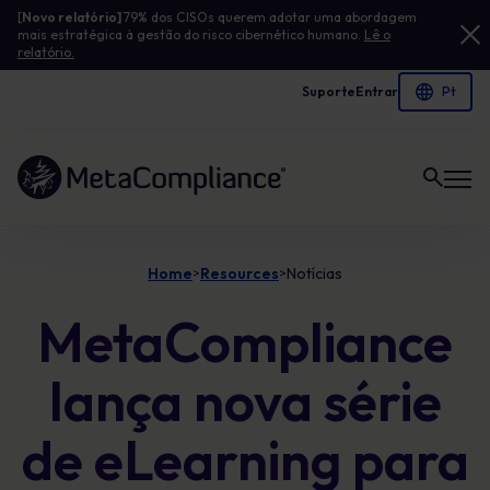
[
Novo relatório]
79% dos CISOs querem adotar uma abordagem
mais estratégica à gestão do risco cibernético humano.
Lê o
relatório.
Suporte
Entrar
Ligação à página inicial
Home
Resources
Notícias
>
>
MetaCompliance
lança nova série
de eLearning para