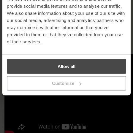
cibernética.
provide social media features and to analyse our traffic.
Para apoiar as organizações, a MetaCompliance lançou vídeos
We also share information about your use of our site with
actualizados de formação de sensibilização para o ciberespaço
our social media, advertising and analytics partners who
que se centram na forma como o pessoal se pode proteger a si
may combine it with other information that you’ve
próprio e à sua organização contra os ciberataques russos. Estes
provided to them or that they’ve collected from your use
pequenos vídeos ajudarão a equipar o pessoal com toda a
informação necessária para detetar uma potencial ameaça e
of their services.
capacitá-los para se manterem ciberseguros”.
Allow all
Customize