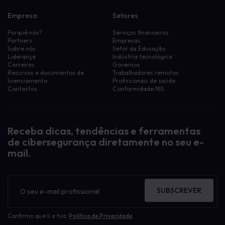
Empresa
Setores
Porquê nós?
Serviços financeiros
Partners
Empresas
Sobre nós
Setor da Educação
Liderança
Indústria tecnológica
Carreiras
Governos
Recursos e documentos de
Trabalhadores remotos
licenciamento
Profissionais de saúde
Contactos
Conformidade NIS
Filtra os recursos por:
Activos de sensibilização
Activos de sensibilização
Receba dicas, tendências e ferramentas
Cartazes de sensibilização
de cibersegurança diretamente no seu e-
eLearning
Gestão de políticas
mail.
Guia para leigos
Protectores de ecrã de sensibilização
Boletim
Sensibilização para o phishing
informativo
Estudo de caso
SUBSCREVER
Human Risk Management
Notícias
Confirmo que li a tua
Política de Privacidade
O nosso blogue