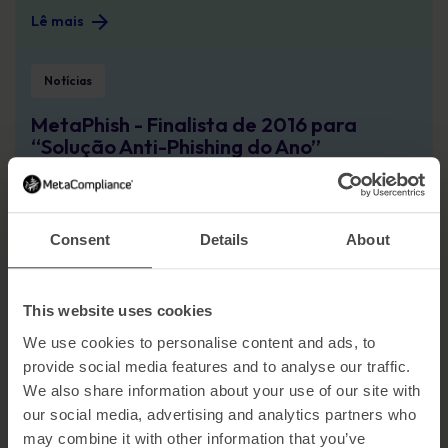
Lê mais
MetaPhish - Finalista de 2016 para “Solução Anti-Phishing do Ano”
Notícias
MetaPhish - Finalista de 2016 para
“Solução Anti-Phishing do Ano”
Lê mais
A Welsh Ambulance simplifica os processos de conformidade
Consent
Details
About
Notícias
A Welsh Ambulance simplifica os
processos de conformidade
This website uses cookies
Lê mais
We use cookies to personalise content and ads, to
provide social media features and to analyse our traffic.
Especialista em educação sobre cibersegurança ganha o prémio da indústria
We also share information about your use of our site with
Notícias
our social media, advertising and analytics partners who
may combine it with other information that you’ve
Especialista em educação sobre