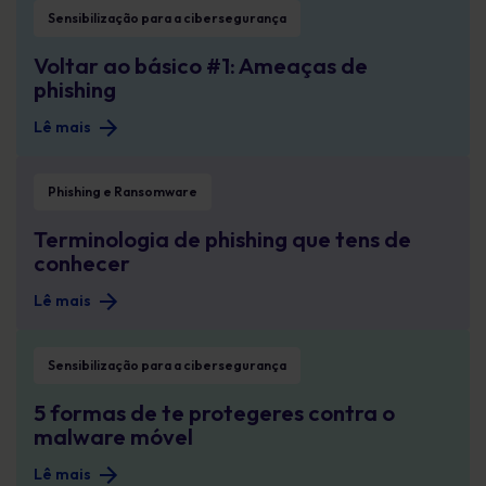
Sensibilização para a cibersegurança
Voltar ao básico #1: Ameaças de
phishing
Lê mais
Terminologia de phishing que tens de conhecer
Phishing e Ransomware
Terminologia de phishing que tens de
conhecer
Lê mais
5 formas de te protegeres contra o malware móvel
Sensibilização para a cibersegurança
5 formas de te protegeres contra o
malware móvel
Lê mais