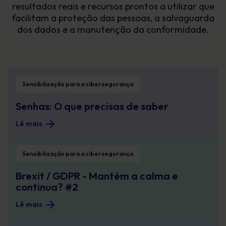
resultados reais e recursos prontos a utilizar que
facilitam a proteção das pessoas, a salvaguarda
dos dados e a manutenção da conformidade.
Senhas: O que precisas de saber
Sensibilização para a cibersegurança
Senhas: O que precisas de saber
Lê mais
Brexit / GDPR - Mantém a calma e continua? #2
Sensibilização para a cibersegurança
Brexit / GDPR - Mantém a calma e
continua? #2
Lê mais
Voltar ao básico #1: Ameaças de phishing