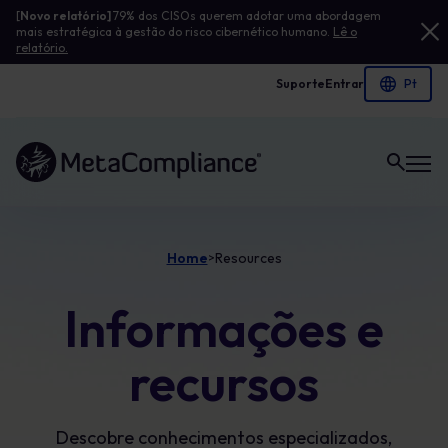
[
Novo relatório]
79% dos CISOs querem adotar uma abordagem
mais estratégica à gestão do risco cibernético humano.
Lê o
relatório.
Suporte
Entrar
Ligação à página inicial
Home
Resources
>
Informações e
recursos
Descobre conhecimentos especializados,