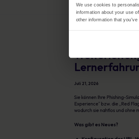
We use cookies to personalis
information about your use of
other information that you’ve
Neu
Weiterleitun
Lernerfahrun
Juli 21, 2026
Sie können Ihre Phishing-Simul
Experience“ bzw. die „Red Flag
wodurch sie nahtlos und ohne m
Was gibt es Neues?
Konfiguration der URL-W