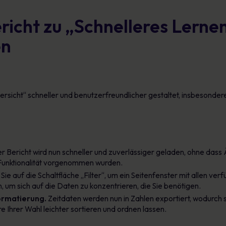
richt zu „Schnelleres Lerne
en
rsicht“ schneller und benutzerfreundlicher gestaltet, insbesonder
r Bericht wird nun schneller und zuverlässiger geladen, ohne das
Funktionalität vorgenommen wurden.
Sie auf die Schaltfläche „Filter“, um ein Seitenfenster mit allen ver
n, um sich auf die Daten zu konzentrieren, die Sie benötigen.
ormatierung.
Zeitdaten werden nun in Zahlen exportiert, wodurch s
e Ihrer Wahl leichter sortieren und ordnen lassen.