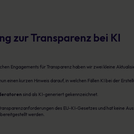
Glossar
reduzieren und messbare Fortschritte
vorweisen können
Definitionen zur Cybersicherheit, die Sie kennen
sollten
g zur Transparenz bei KI
ichen Engagements für Transparenz haben wir zwei kleine Aktual
nun einen kurzen Hinweis darauf, in welchen Fällen KI bei der Erstel
oderatoren
sind als KI-generiert gekennzeichnet.
n Transparenzanforderungen des EU-KI-Gesetzes und hat keine Ausw
 bereitgestellt werden.