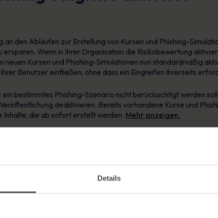
g an den Abläufen zur Erstellung von Kursen und Phishing-Simul
 ersparen. Wenn in Ihrer Organisation die Risikobewertung aktiviert i
ei neuen Kursen und Phishing-Simulationen nun standardmäßig aktiv
 Ihrer Benutzer einfließen, ohne dass ein Eingreifen Ihrerseits erforde
 ein bestimmtes Phishing-Szenario nicht berücksichtigt werden soll
eröffentlichung deaktivieren. Bereits vorhandene Kurse und Phish
e Inhalte, die ab sofort erstellt werden.
Mehr anzeigen.
Details