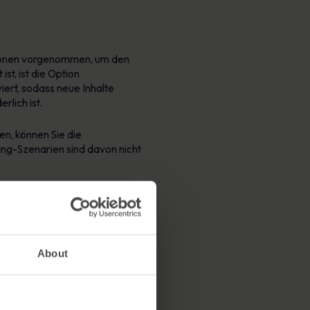
ationen vorgenommen, um den
st, ist die Option
iert, sodass neue Inhalte
rlich ist.
en, können Sie die
ing-Szenarien sind davon nicht
About