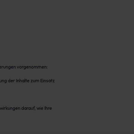
Plakate
verringern und Ihren Ruf zu schützen.
Fesselndes Bildmaterial, das jeden Tag sicheres
Verhalten fördert.
isierungen vorgenommen:
lung der Inhalte zum Einsatz
irkungen darauf, wie Ihre