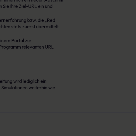
 Sie Ihre Ziel-URL ein und
Lernerfahrung bzw. die „Red
hten stets zuerst übermittelt
inem Portal zur
hr Programm relevanten URL
tung wird lediglich ein
e Simulationen weiterhin wie