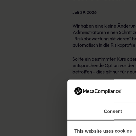
Juli 29, 2026
Wir haben eine kleine Änderun
Administratoren einen Schritt zu
„Risikobewertung aktivieren“ b
automatisch in die Risikoprofile
Sollte ein bestimmter Kurs oder
entsprechende Option vor der V
betroffen – dies gilt nur für neu
Consent
This website uses cookies