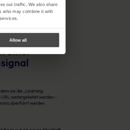
se our traffic. We also share
ers who may combine it with
 services.
Allow all
h einer
signal
 dem sie die „Learning
n URL weitergeleitet werden –
gramms überführt werden.
ht Ihnen nun ein neuer Abschnitt