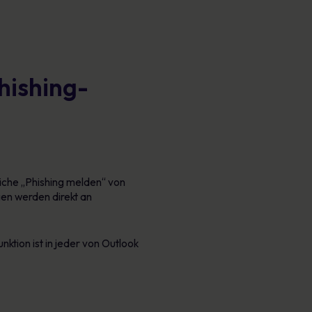
hishing-
läche „Phishing melden“ von
en werden direkt an
ktion ist in jeder von Outlook