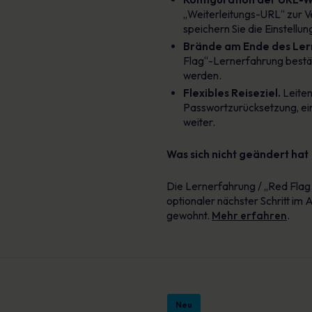
„Weiterleitungs-URL“ zur Ve
speichern Sie die Einstellu
Brände am Ende des Ler
Flag“-Lernerfahrung bestäti
werden.
Flexibles Reiseziel.
Leiten
Passwortzurücksetzung, ein
weiter.
Was sich nicht geändert hat
Die Lernerfahrung / „Red Flag L
optionaler nächster Schritt im 
gewohnt.
Mehr erfahren
.
Neu