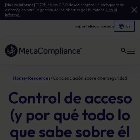
[
Nuevo informe]
El 79% de los CISO desea adoptar un enfoque más
estratégico para la gestión de los ciberriesgos humanos.
Lea el
Informe.
Soporte
Iniciar sesión
Enlace a la página de inicio
Home
Resources
Concienciación sobre ciberseguridad
>
>
Control de acceso
(y por qué todo lo
que sabe sobre él