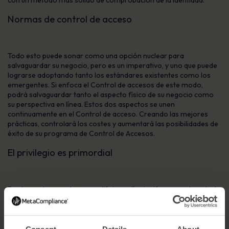
con un método más sólido de comprobación de la identidad.
Normas de control de acceso
Todo esto puede sonar como una opción nuclear para
salvaguardar su negocio, pero es un imperativo, y uno que puede
lograrse adoptando tanto los estándares existentes como los
emergentes. Si enfoca el Control de accesos de este modo,
podrá salvaguardar tanto el aspecto físico de su negocio como
su perspectiva en línea. Estos dos aspectos se unen
continuamente en el Control de acceso. Creando las mejores
prácticas, controlará los costes y aumentará las posibilidades de
éxito de su programa de Control de Accesos.
El privilegio es primordial
En el pasado, acceder a un edificio podía significar acceder a toda
la información. Pero la evolución del Control de Acceso significa
que ahora se requieren medidas más estrictas. La gestión de
privilegios debe ser el núcleo de su nuevo sistema de Control de
Acceso. Esto no sólo debe tener en cuenta quién puede acceder