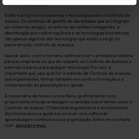
Controlo de Acessos.
Estão a surgir novos sistemas e tecnologias para o controlo de
acesso. Os sistemas de gestão de identidades que se integram
em sistemas antigos, os leitores de cartões inteligentes, a
identificação por radiofrequência e as tecnologias biométricas
são apenas algumas das tecnologias que estão a surgir no
panorama do controlo de acessos.
Apesar disso, o erro humano continua a ser o principal problema
para as empresas no que diz respeito ao Controlo de Acessos e
este não é páreo para qualquer tecnologia. Por isso, é
importante que, seja qual for o método de Controlo de Acessos
que implementes, tenhas também em conta a formação e a
compreensão do pessoal para o apoiar.
A nossa série de novos cursos Nano, graficamente ricos,
proporciona uma aprendizagem orientada sobre temas como o
Controlo de Acesso. O Nanolearning aumenta o envolvimento
dos funcionários e ajuda a promover uma cultura de
aprendizagem contínua na sua organização. Entra em contacto
com
descobre mais.