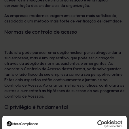
aceder às instalações de uma organização é uma rápida
apresentação das credenciais da organização.
As empresas modernas exigem um sistema mais sofisticado,
associado a um método mais forte de verificação de identidade.
Normas de controlo de acesso
Tudo isto pode parecer uma opção nuclear para salvaguardar a
sua empresa, mas é um imperativo, que pode ser alcançado
através da adoção de normas existentes e emergentes. Ao
abordar o Controlo de Acesso desta forma, pode salvaguardar
tanto o lado físico da sua empresa como a sua perspetiva online.
Estes dois aspectos estão continuamente a juntar-se no
Controlo de Acesso. Ao criar as melhores práticas, controlará os
custos e aumentará as hipóteses de sucesso do seu programa de
Controlo de Acessos.
O privilégio é fundamental
No passado, ter acesso a um edifício pode significar ter acesso a