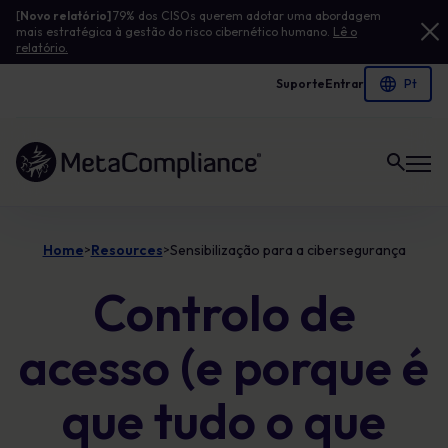
[
Novo relatório]
79% dos CISOs querem adotar uma abordagem
mais estratégica à gestão do risco cibernético humano.
Lê o
relatório.
Suporte
Entrar
Ligação à página inicial
Home
Resources
Sensibilização para a cibersegurança
>
>
Controlo de
acesso (e porque é
que tudo o que