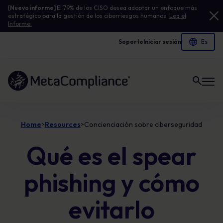
[
Nuevo informe]
El 79% de los CISO desea adoptar un enfoque más
estratégico para la gestión de los ciberriesgos humanos.
Lea el
Informe.
Soporte
Iniciar sesión
Enlace a la página de inicio
Home
Resources
Concienciación sobre ciberseguridad
>
>
Qué es el spear
phishing y cómo
evitarlo