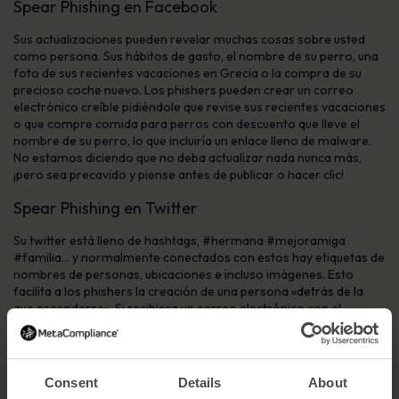
Spear Phishing en Facebook
Sus actualizaciones pueden revelar muchas cosas sobre usted
como persona. Sus hábitos de gasto, el nombre de su perro, una
foto de sus recientes vacaciones en Grecia o la compra de su
precioso coche nuevo. Los phishers pueden crear un correo
electrónico creíble pidiéndole que revise sus recientes vacaciones
o que compre comida para perros con descuento que lleve el
nombre de su perro, lo que incluiría un enlace lleno de malware.
No estamos diciendo que no deba actualizar nada nunca más,
¡pero sea precavido y piense antes de publicar o hacer clic!
Spear Phishing en Twitter
Su twitter está lleno de hashtags, #hermana #mejoramiga
#familia… y normalmente conectados con estos hay etiquetas de
nombres de personas, ubicaciones e incluso imágenes. Esto
facilita a los phishers la creación de una persona «detrás de la
que esconderse». Si recibiera un correo electrónico con el
nombre de su hermana, automáticamente pensaría que está bien
y nunca pensaría que se trata de un correo de phishing pero, por
desgracia, a veces lo son.
Consent
Details
About
Spear Phishing en LinkedIn