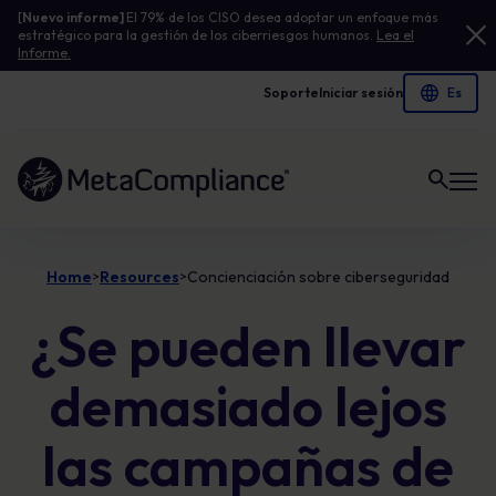
[
Nuevo informe]
El 79% de los CISO desea adoptar un enfoque más
estratégico para la gestión de los ciberriesgos humanos.
Lea el
Informe.
Soporte
Iniciar sesión
Enlace a la página de inicio
Home
Resources
Concienciación sobre ciberseguridad
>
>
¿Se pueden llevar
demasiado lejos
las campañas de