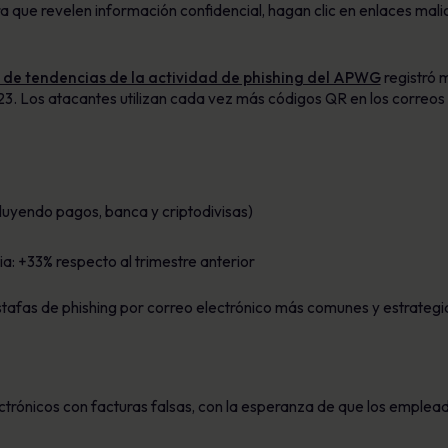
ara que revelen información confidencial, hagan clic en enlaces ma
 de tendencias de la actividad de phishing del APWG
registró m
3. Los atacantes utilizan cada vez más códigos QR en los correos el
cluyendo pagos, banca y criptodivisas)
: +33% respecto al trimestre anterior
stafas de phishing por correo electrónico más comunes y estrategia
trónicos con facturas falsas, con la esperanza de que los emplead