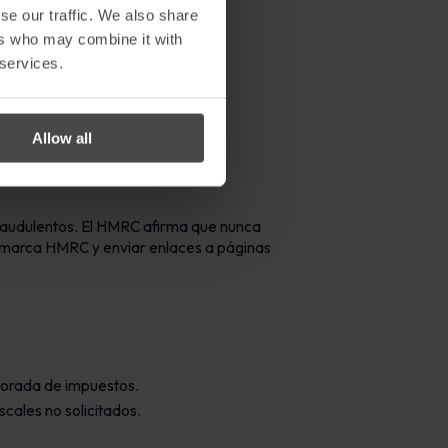
se our traffic. We also share
ers who may combine it with
 services.
Allow all
fraudulentos. El HMRC afirma que nunca
la marca HMRC y enviar enlaces a páginas
porada de impuestos.
cales no solicitados.