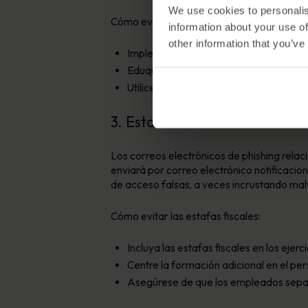
We use cookies to personalis
Cómo evitar falsos correos electrónicos de
information about your use of
other information that you’ve
Implemente una formación general de 
Eduque al personal sobre las tácticas d
Utilice ejercicios de phishing simulado
3. Estafas fiscales
Los correos electrónicos de phishing rel
enviará por correo electrónico notificaci
de acceso falsas, a veces incrustando ma
Cómo evitar las estafas fiscales:
Incluya las estafas fiscales en los ejer
Centre la formación adicional en el p
Asegúrese de que los empleados sepan q