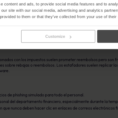
e content and ads, to provide social media features and to analy
 asistencia técnica:
 our site with our social media, advertising and analytics partn
 provided to them or that they’ve collected from your use of their
concienciación sobre seguridad para todos los empleados.
e manipulación, incluidas la urgencia y las amenazas de disciplina.
 que imiten las comunicaciones internas del departamento.
Customize
acionados con los impuestos suelen prometer reembolsos pero son 
ones sobre rebajas o reembolsos. Los estafadores suelen replicar 
lware.
cicios de phishing simulado para todo el personal.
ersonal del departamento financiero, especialmente durante la tem
ue nunca deben hacer clic en enlaces de correos electrónicos fis