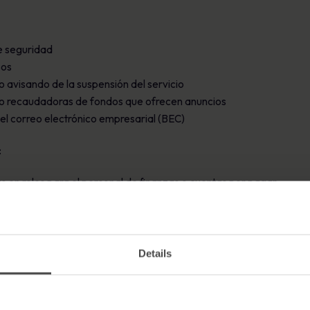
e seguridad
sos
o avisando de la suspensión del servicio
 o recaudadoras de fondos que ofrecen anuncios
l correo electrónico empresarial (BEC)
:
s en roles para el personal de finanzas o cuentas por pagar.
 reconocer el lenguaje urgente y amenazador en las facturas.
los retos departamentales de la vida real.
 de asistencia técnica
Details
el servicio técnico interno para crear urgencia y manipular el com
o o el cumplimiento de las normas para acceder a la información pe